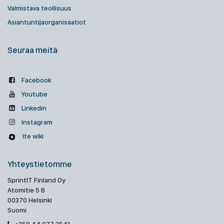
Valmistava teollisuus
Asiantuntijaorganisaatiot
Seuraa meitä
Facebook
Youtube
Linkedin
Instagram
Ite wiki
Yhteystietomme
SprintIT Finland Oy
Atomitie 5 B
00370 Helsinki
Suomi