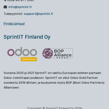
+358 44 977 3541
info@sprintit.fi
Tukipyynnöt:
support@sprintit.fi
Pyydä tarjous!
SprintIT Finland Oy
Vuosina 2020 ja 2021 SprintIT on valittu Euroopan kolmen parhaan
Odoo-toimittajan joukkoon. SprintIT on ollut Odoo Gold Partner
vuodesta 2018 lähtien, ja kuulumme myös BOP (Best Odoo Partners)
Allianceen.
Copyright © SprintIT Finland Oy 2026