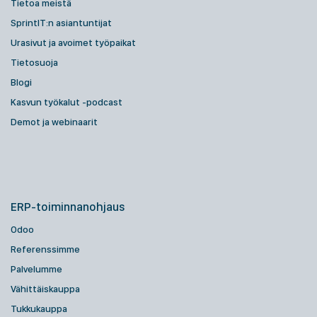
Tietoa meistä
SprintIT:n asiantuntijat
Urasivut ja avoimet työpaikat
Tietosuoja
Blogi
Kasvun työkalut -podcast
Demot ja webinaarit
ERP-toiminnanohjaus
Odoo
Referenssimme
Palvelumme
Vähittäiskauppa
Tukkukauppa