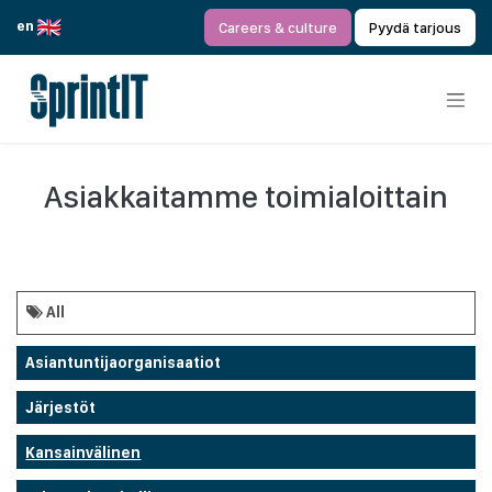
Siirry sisältöön
en
Careers & culture
Pyydä tarjous
Asiakkaitamme toimialoittain
All
Asiantuntijaorganisaatiot
Järjestöt
Kansainvälinen