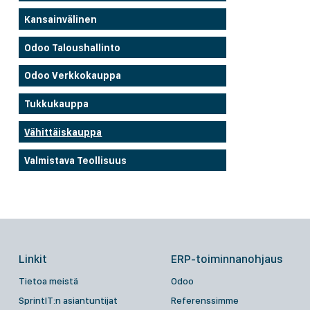
Kansainvälinen
Odoo Taloushallinto
Odoo Verkkokauppa
Tukkukauppa
Vähittäiskauppa
Valmistava Teollisuus
Linkit
ERP-toiminnanohjaus
Tietoa meistä
Odoo
SprintIT:n asiantuntijat
Referenssimme