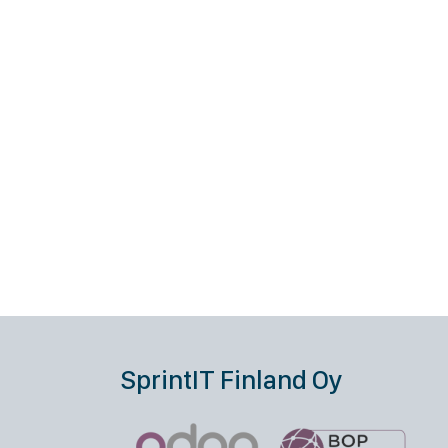
SprintIT Finland Oy