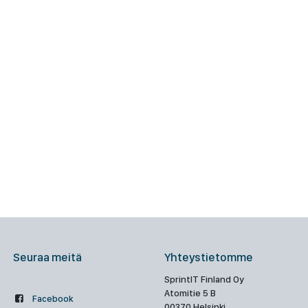
Seuraa meitä
Yhteystietomme
SprintIT Finland Oy
Atomitie 5 B
Facebook
00370 Helsinki