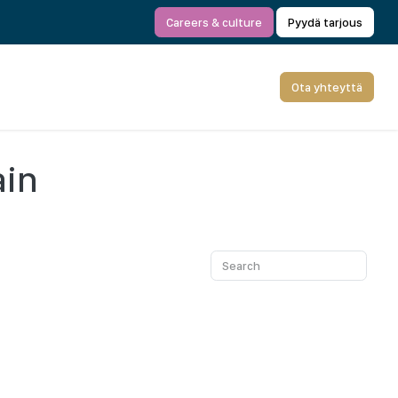
Careers & culture
Pyydä tarjous
Ota yhteyttä
ain