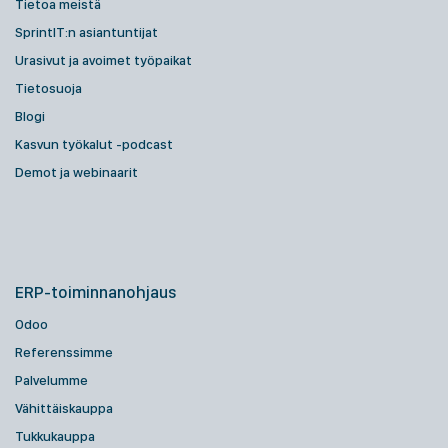
Tietoa meistä
SprintIT:n asiantuntijat
Urasivut ja avoimet työpaikat
Tietosuoja
Blogi
Kasvun työkalut -podcast
Demot ja webinaarit
ERP-toiminnanohjaus
Odoo
Referenssimme
Palvelumme
Vähittäiskauppa
Tukkukauppa