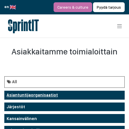
Siirry sisältöön
en
Careers & culture
Pyydä tarjous
Asiakkaitamme toimialoittain
All
Asiantuntijaorganisaatiot
Järjestöt
Kansainvälinen