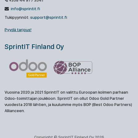
+358 44 977 3541
info@sprintit.fi
Tukipyynnöt:
support@sprintit.fi
Pyydä tarjous!
SprintIT Finland Oy
Vuosina 2020 ja 2021 SprintIT on valittu Euroopan kolmen parhaan
Odoo-toimittajan joukkoon. SprintIT on ollut Odoo Gold Partner
vuodesta 2018 lähtien, ja kuulumme myös BOP (Best Odoo Partners)
Allianceen.
Copyright © SprintIT Finland Oy 2026