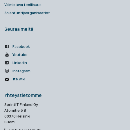
Valmistava teollisuus
Asiantuntijaorganisaatiot
Seuraa meitä
Facebook
Youtube
Linkedin
Instagram
Ite wiki
Yhteystietomme
SprintIT Finland Oy
Atomitie 5 B
00370 Helsinki
Suomi