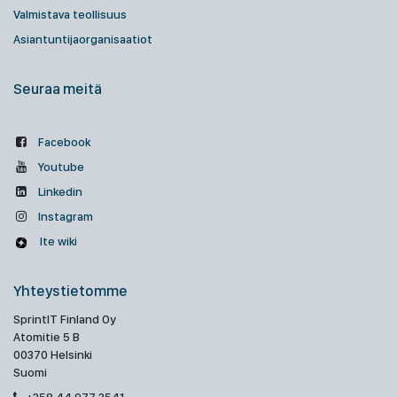
Valmistava teollisuus
Asiantuntijaorganisaatiot
Seuraa meitä
Facebook
Youtube
Linkedin
Instagram
Ite wiki
Yhteystietomme
SprintIT Finland Oy
Atomitie 5 B
00370 Helsinki
Suomi