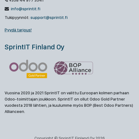
+358 44 977 3541
info@sprintit.fi
Tukipyynnöt:
support@sprintit.fi
Pyydä tarjous!
SprintIT Finland Oy
Vuosina 2020 ja 2021 SprintIT on valittu Euroopan kolmen parhaan
Odoo-toimittajan joukkoon. SprintIT on ollut Odoo Gold Partner
vuodesta 2018 lähtien, ja kuulumme myös BOP (Best Odoo Partners)
Allianceen.
Copyright © SprintIT Finland Oy 2026