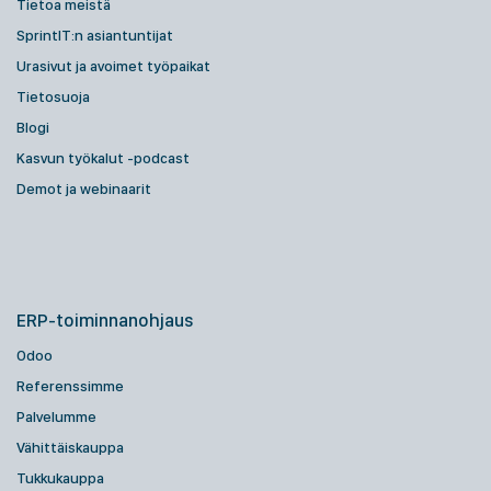
Tietoa meistä
SprintIT:n asiantuntijat
Urasivut ja avoimet työpaikat
Tietosuoja
Blogi
Kasvun työkalut -podcast
Demot ja webinaarit
ERP-toiminnanohjaus
Odoo
Referenssimme
Palvelumme
Vähittäiskauppa
Tukkukauppa