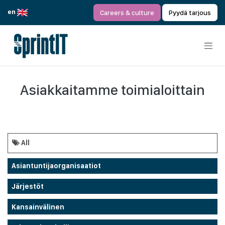
Siirry sisältöön
en
Careers & culture
Pyydä tarjous
Asiakkaitamme toimialoittain
All
Asiantuntijaorganisaatiot
Järjestöt
Kansainvälinen