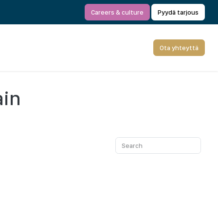
Careers & culture
Pyydä tarjous
Ota yhteyttä
ain