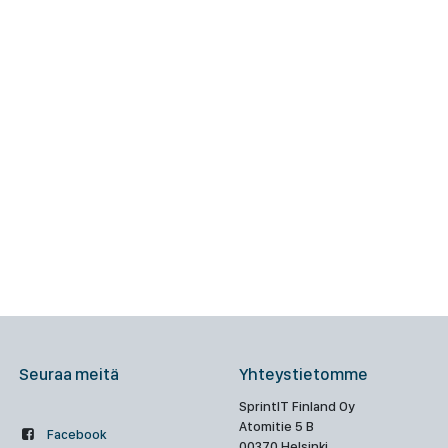
Seuraa meitä
Yhteystietomme
SprintIT Finland Oy
Atomitie 5 B
Facebook
00370 Helsinki