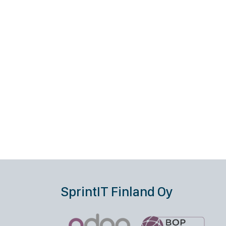
SprintIT Finland Oy