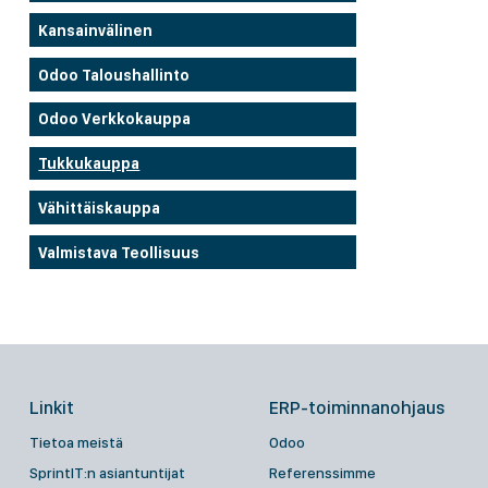
Kansainvälinen
Odoo Taloushallinto
Odoo Verkkokauppa
Tukkukauppa
Vähittäiskauppa
Valmistava Teollisuus
Linkit
ERP-toiminnanohjaus
Tietoa meistä
Odoo
SprintIT:n asiantuntijat
Referenssimme