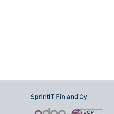
SprintIT Finland Oy