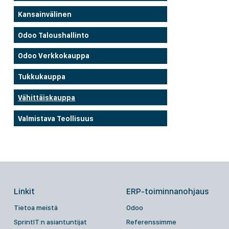
Kansainvälinen
Odoo Taloushallinto
Odoo Verkkokauppa
Tukkukauppa
Vähittäiskauppa
Valmistava Teollisuus
Linkit
ERP-toiminnanohjaus
Tietoa meistä
Odoo
SprintIT:n asiantuntijat
Referenssimme