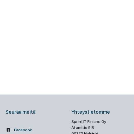
Seuraa meitä
Yhteystietomme
SprintIT Finland Oy
Atomitie 5 B
Facebook
00370 Helsinki