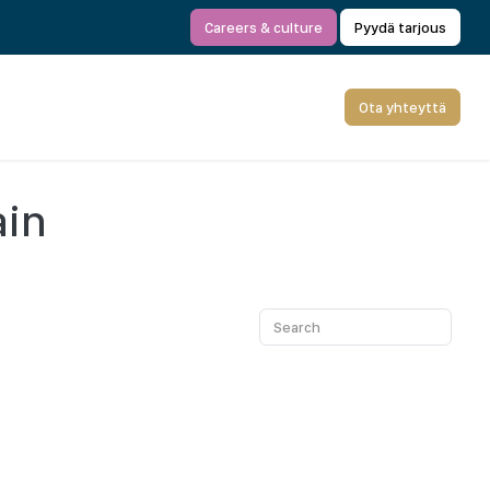
Careers & culture
Pyydä tarjous
Ota yhteyttä
ain