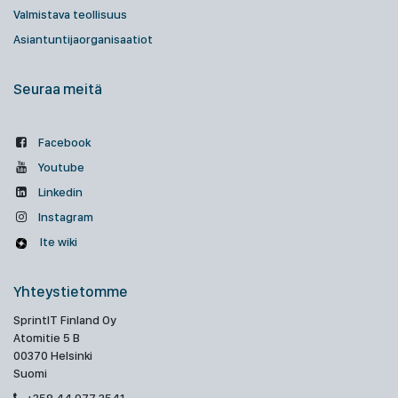
Valmistava teollisuus
Asiantuntijaorganisaatiot
Seuraa meitä
Facebook
Youtube
Linkedin
Instagram
Ite wiki
Yhteystietomme
SprintIT Finland Oy
Atomitie 5 B
00370 Helsinki
Suomi