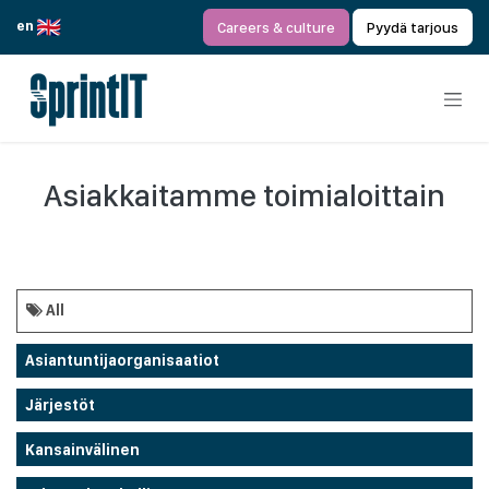
Siirry sisältöön
en
Careers & culture
Pyydä tarjous
Asiakkaitamme toimialoittain
All
Asiantuntijaorganisaatiot
Järjestöt
Kansainvälinen