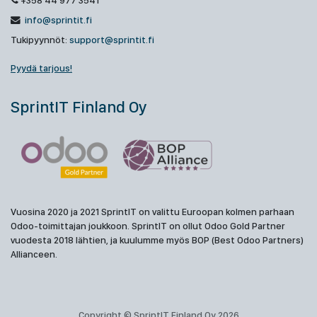
+358 44 977 3541
info@sprintit.fi
Tukipyynnöt:
support@sprintit.fi
Pyydä tarjous!
SprintIT Finland Oy
Vuosina 2020 ja 2021 SprintIT on valittu Euroopan kolmen parhaan
Odoo-toimittajan joukkoon. SprintIT on ollut Odoo Gold Partner
vuodesta 2018 lähtien, ja kuulumme myös BOP (Best Odoo Partners)
Allianceen.
Copyright © SprintIT Finland Oy 2026