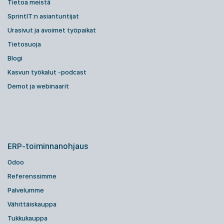
Tietoa meistä
SprintIT:n asiantuntijat
Urasivut ja avoimet työpaikat
Tietosuoja
Blogi
Kasvun työkalut -podcast
Demot ja webinaarit
ERP-toiminnanohjaus
Odoo
Referenssimme
Palvelumme
Vähittäiskauppa
Tukkukauppa