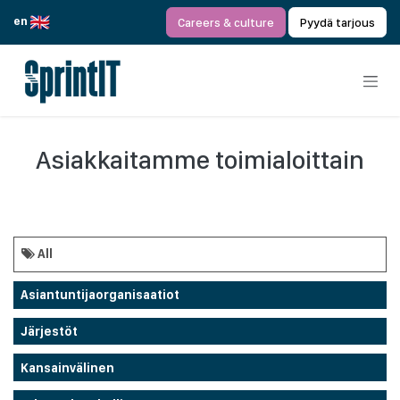
Siirry sisältöön
en
Careers & culture
Pyydä tarjous
Asiakkaitamme toimialoittain
All
Asiantuntijaorganisaatiot
Järjestöt
Kansainvälinen