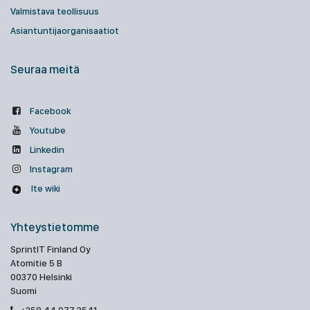
Valmistava teollisuus
Asiantuntijaorganisaatiot
Seuraa meitä
Facebook
Youtube
Linkedin
Instagram
Ite wiki
Yhteystietomme
SprintIT Finland Oy
Atomitie 5 B
00370 Helsinki
Suomi