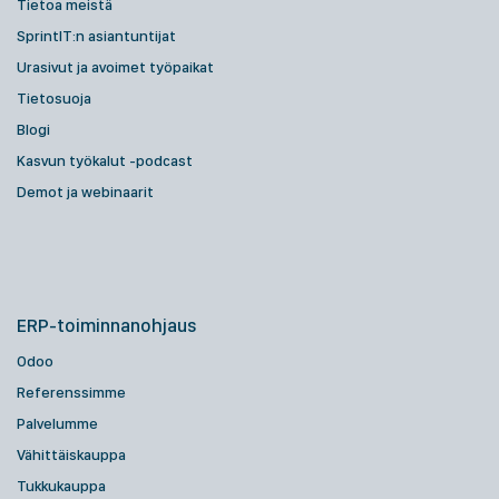
Tietoa meistä
SprintIT:n asiantuntijat
Urasivut ja avoimet työpaikat
Tietosuoja
Blogi
Kasvun työkalut -podcast
Demot ja webinaarit
ERP-toiminnanohjaus
Odoo
Referenssimme
Palvelumme
Vähittäiskauppa
Tukkukauppa