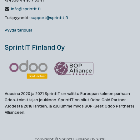
+358 44 977 3541
info@sprintit.fi
Tukipyynnöt:
support@sprintit.fi
Pyydä tarjous!
SprintIT Finland Oy
Vuosina 2020 ja 2021 SprintIT on valittu Euroopan kolmen parhaan
Odoo-toimittajan joukkoon. SprintIT on ollut Odoo Gold Partner
vuodesta 2018 lähtien, ja kuulumme myös BOP (Best Odoo Partners)
Allianceen.
Copyright © SprintIT Finland Oy 2026