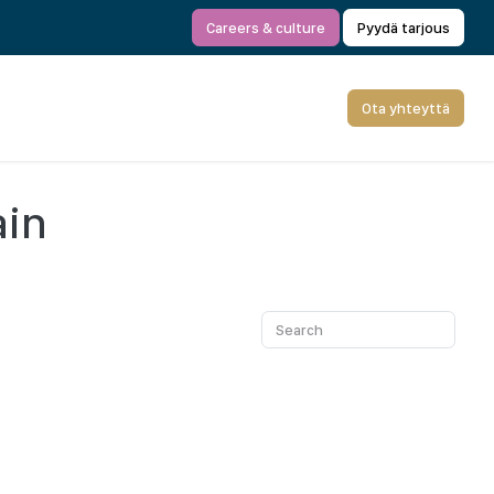
Careers & culture
Pyydä tarjous
Ota yhteyttä
ain