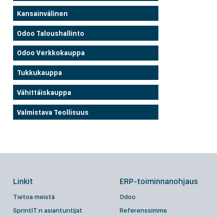
Kansainvälinen
Odoo Taloushallinto
Odoo Verkkokauppa
Tukkukauppa
Vähittäiskauppa
Valmistava Teollisuus
Linkit
ERP-toiminnanohjaus
Tietoa meistä
Odoo
SprintIT:n asiantuntijat
Referenssimme