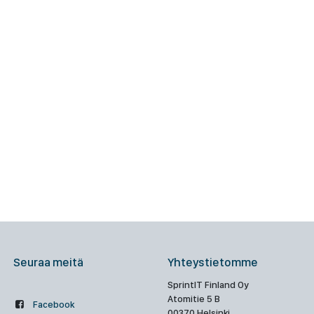
Seuraa meitä
Yhteystietomme
SprintIT Finland Oy
Atomitie 5 B
Facebook
00370 Helsinki