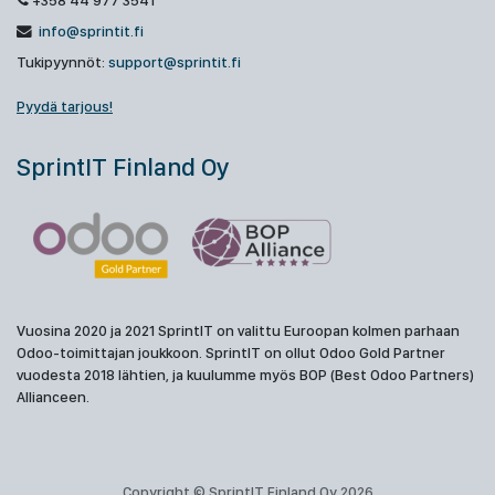
+358 44 977 3541
info@sprintit.fi
Tukipyynnöt:
support@sprintit.fi
Pyydä tarjous!
SprintIT Finland Oy
Vuosina 2020 ja 2021 SprintIT on valittu Euroopan kolmen parhaan
Odoo-toimittajan joukkoon. SprintIT on ollut Odoo Gold Partner
vuodesta 2018 lähtien, ja kuulumme myös BOP (Best Odoo Partners)
Allianceen.
Copyright © SprintIT Finland Oy 2026