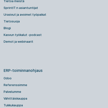
Tietoa meistä
SprintIT:n asiantuntijat
Urasivut ja avoimet työpaikat
Tietosuoja
Blogi
Kasvun työkalut -podcast
Demot ja webinaarit
ERP-toiminnanohjaus
Odoo
Referenssimme
Palvelumme
Vähittäiskauppa
Tukkukauppa