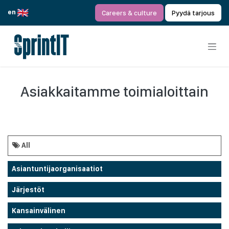
Siirry sisältöön
en
Careers & culture
Pyydä tarjous
Asiakkaitamme toimialoittain
All
Asiantuntijaorganisaatiot
Järjestöt
Kansainvälinen