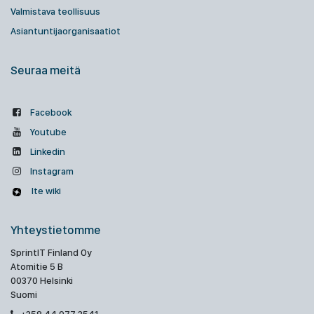
Valmistava teollisuus
Asiantuntijaorganisaatiot
Seuraa meitä
Facebook
Youtube
Linkedin
Instagram
Ite wiki
Yhteystietomme
SprintIT Finland Oy
Atomitie 5 B
00370 Helsinki
Suomi