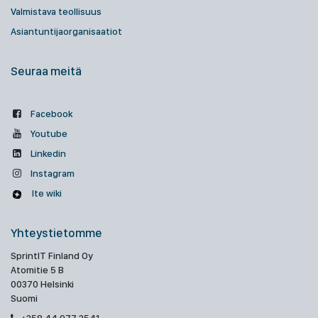
Valmistava teollisuus
Asiantuntijaorganisaatiot
Seuraa meitä
Facebook
Youtube
Linkedin
Instagram
Ite wiki
Yhteystietomme
SprintIT Finland Oy
Atomitie 5 B
00370 Helsinki
Suomi