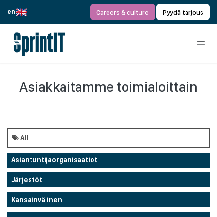
Siirry sisältöön
en
Careers & culture
Pyydä tarjous
Asiakkaitamme toimialoittain
All
Asiantuntijaorganisaatiot
Järjestöt
Kansainvälinen