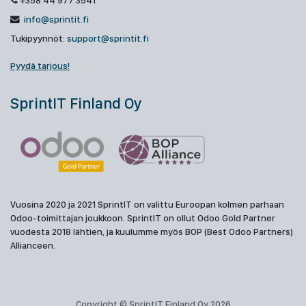
+358 44 977 3541
info@sprintit.fi
Tukipyynnöt:
support@sprintit.fi
Pyydä tarjous!
SprintIT Finland Oy
Vuosina 2020 ja 2021 SprintIT on valittu Euroopan kolmen parhaan
Odoo-toimittajan joukkoon. SprintIT on ollut Odoo Gold Partner
vuodesta 2018 lähtien, ja kuulumme myös BOP (Best Odoo Partners)
Allianceen.
Copyright © SprintIT Finland Oy 2026