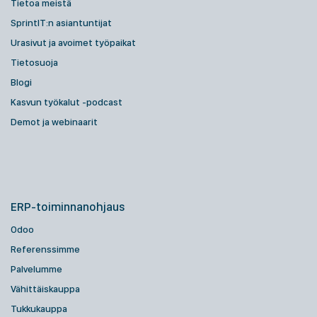
Tietoa meistä
SprintIT:n asiantuntijat
Urasivut ja avoimet työpaikat
Tietosuoja
Blogi
Kasvun työkalut -podcast
Demot ja webinaarit
ERP-toiminnanohjaus
Odoo
Referenssimme
Palvelumme
Vähittäiskauppa
Tukkukauppa