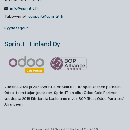
+358 44 977 3541
info@sprintit.fi
Tukipyynnöt:
support@sprintit.fi
Pyydä tarjous!
SprintIT Finland Oy
Vuosina 2020 ja 2021 SprintIT on valittu Euroopan kolmen parhaan
Odoo-toimittajan joukkoon. SprintIT on ollut Odoo Gold Partner
vuodesta 2018 lähtien, ja kuulumme myös BOP (Best Odoo Partners)
Allianceen.
Copyright © SprintIT Finland Oy 2026