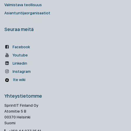
Valmistava teollisuus
Asiantuntijaorganisaatiot
Seuraa meitä
Facebook
Youtube
Linkedin
Instagram
Ite wiki
Yhteystietomme
SprintIT Finland Oy
Atomitie 5 B
00370 Helsinki
Suomi