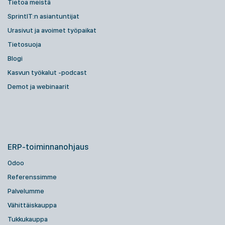
Tietoa meistä
SprintIT:n asiantuntijat
Urasivut ja avoimet työpaikat
Tietosuoja
Blogi
Kasvun työkalut -podcast
Demot ja webinaarit
ERP-toiminnanohjaus
Odoo
Referenssimme
Palvelumme
Vähittäiskauppa
Tukkukauppa