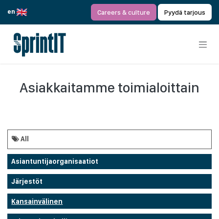
Siirry sisältöön
en
Careers & culture
Pyydä tarjous
Asiakkaitamme toimialoittain
All
Asiantuntijaorganisaatiot
Järjestöt
Kansainvälinen