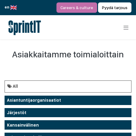
Siirry sisältöön
en
Careers & culture
Pyydä tarjous
Asiakkaitamme toimialoittain
All
Asiantuntijaorganisaatiot
Järjestöt
Kansainvälinen