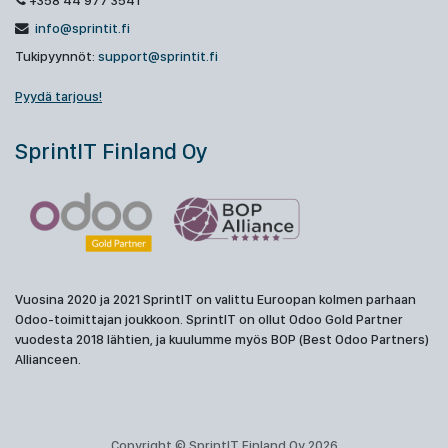
+358 44 977 3541
info@sprintit.fi
Tukipyynnöt:
support@sprintit.fi
Pyydä tarjous!
SprintIT Finland Oy
Vuosina 2020 ja 2021 SprintIT on valittu Euroopan kolmen parhaan
Odoo-toimittajan joukkoon. SprintIT on ollut Odoo Gold Partner
vuodesta 2018 lähtien, ja kuulumme myös BOP (Best Odoo Partners)
Allianceen.
Copyright © SprintIT Finland Oy 2026