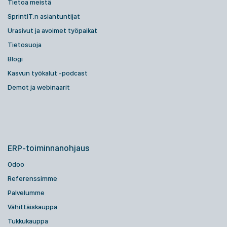
Tietoa meistä
SprintIT:n asiantuntijat
Urasivut ja avoimet työpaikat
Tietosuoja
Blogi
Kasvun työkalut -podcast
Demot ja webinaarit
ERP-toiminnanohjaus
Odoo
Referenssimme
Palvelumme
Vähittäiskauppa
Tukkukauppa