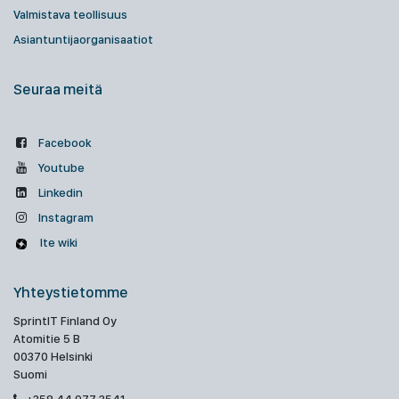
Valmistava teollisuus
Asiantuntijaorganisaatiot
Seuraa meitä
Facebook
Youtube
Linkedin
Instagram
Ite wiki
Yhteystietomme
SprintIT Finland Oy
Atomitie 5 B
00370 Helsinki
Suomi