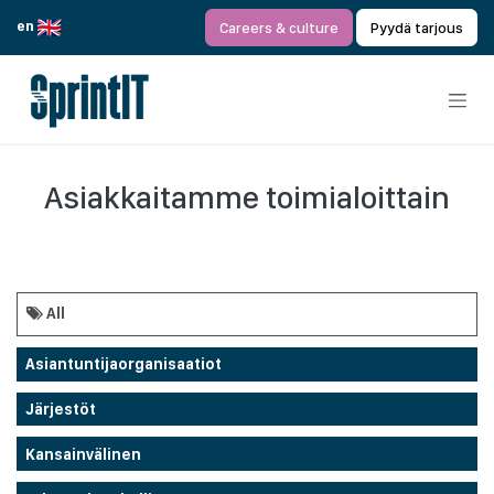
Siirry sisältöön
en
Careers & culture
Pyydä tarjous
Asiakkaitamme toimialoittain
All
Asiantuntijaorganisaatiot
Järjestöt
Kansainvälinen