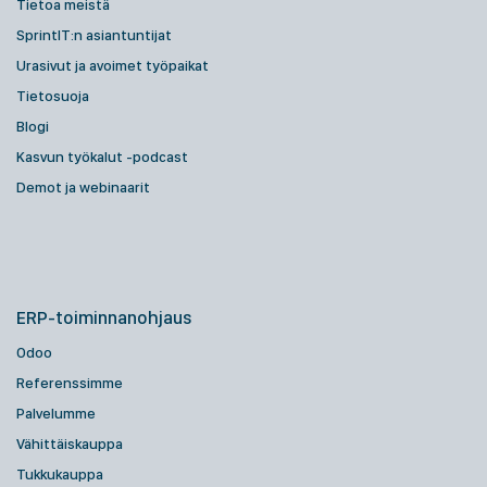
Tietoa meistä
SprintIT:n asiantuntijat
Urasivut ja avoimet työpaikat
Tietosuoja
Blogi
Kasvun työkalut -podcast
Demot ja webinaarit
ERP-toiminnanohjaus
Odoo
Referenssimme
Palvelumme
Vähittäiskauppa
Tukkukauppa