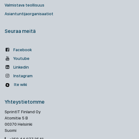
Valmistava teollisuus
Asiantuntijaorganisaatiot
Seuraa meitä
Facebook
Youtube
Linkedin
Instagram
Ite wiki
Yhteystietomme
SprintIT Finland Oy
Atomitie 5 B
00370 Helsinki
Suomi