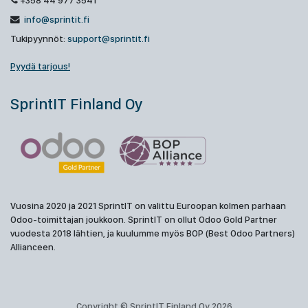
+358 44 977 3541
info@sprintit.fi
Tukipyynnöt:
support@sprintit.fi
Pyydä tarjous!
SprintIT Finland Oy
Vuosina 2020 ja 2021 SprintIT on valittu Euroopan kolmen parhaan
Odoo-toimittajan joukkoon. SprintIT on ollut Odoo Gold Partner
vuodesta 2018 lähtien, ja kuulumme myös BOP (Best Odoo Partners)
Allianceen.
Copyright © SprintIT Finland Oy 2026