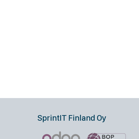
SprintIT Finland Oy