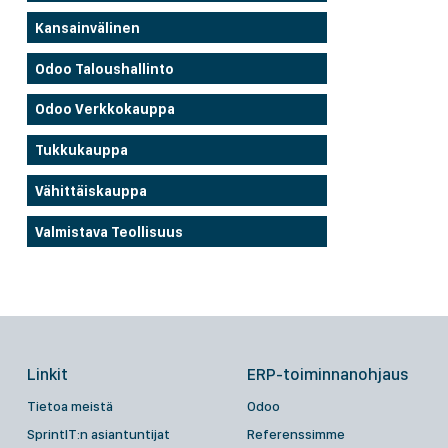
Kansainvälinen
Odoo Taloushallinto
Odoo Verkkokauppa
Tukkukauppa
Vähittäiskauppa
Valmistava Teollisuus
Linkit
ERP-toiminnanohjaus
Tietoa meistä
Odoo
SprintIT:n asiantuntijat
Referenssimme