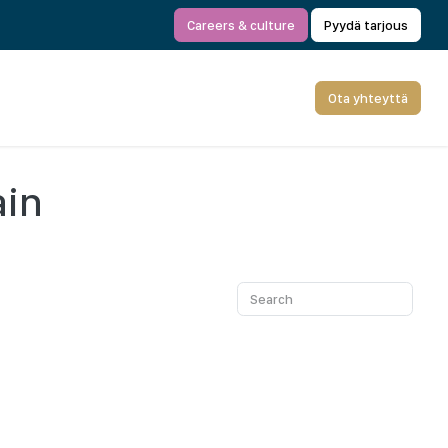
Careers & culture
Pyydä tarjous
Ota yhteyttä
ain