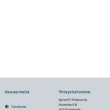
Seuraa meitä
Yhteystietomme
SprintIT Finland Oy
Atomitie 5 B
Facebook
00370 Helsinki