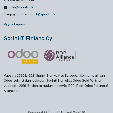
+358 44 977 3541
info@sprintit.fi
Tukipyynnöt:
support@sprintit.fi
Pyydä tarjous!
SprintIT Finland Oy
Vuosina 2020 ja 2021 SprintIT on valittu Euroopan kolmen parhaan
Odoo-toimittajan joukkoon. SprintIT on ollut Odoo Gold Partner
vuodesta 2018 lähtien, ja kuulumme myös BOP (Best Odoo Partners)
Allianceen.
Copyright © SprintIT Finland Oy 2026