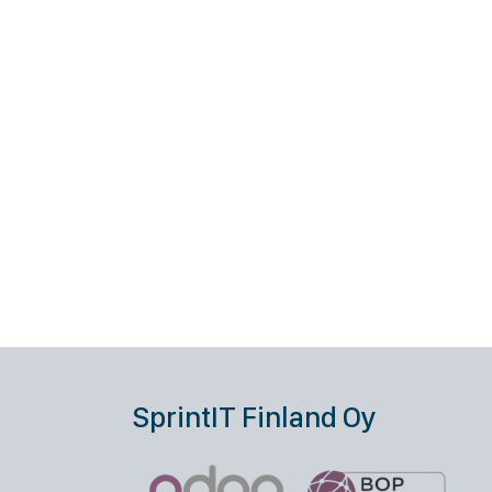
SprintIT Finland Oy