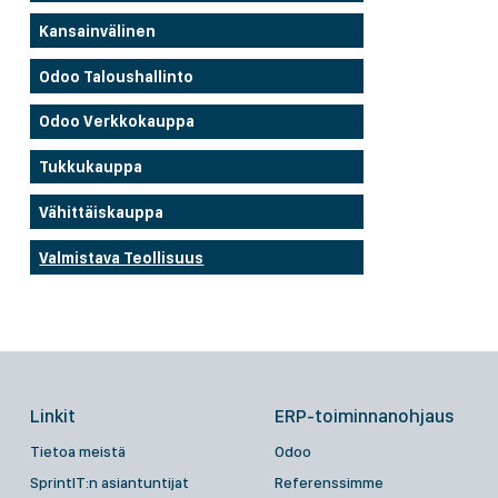
Kansainvälinen
Odoo Taloushallinto
Odoo Verkkokauppa
Tukkukauppa
Vähittäiskauppa
Valmistava Teollisuus
Linkit
ERP-toiminnanohjaus
Tietoa meistä
Odoo
SprintIT:n asiantuntijat
Referenssimme