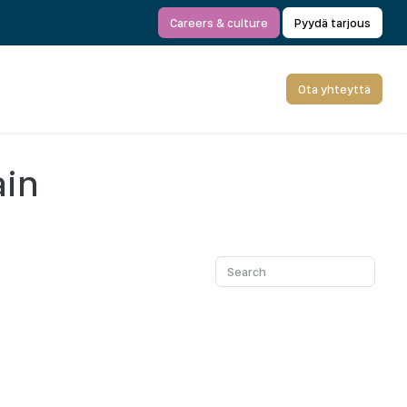
Careers & culture
Pyydä tarjous
Ota yhteyttä
ain