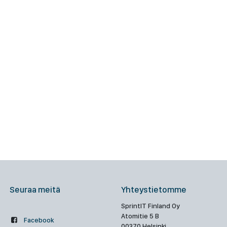
Seuraa meitä
Yhteystietomme
SprintIT Finland Oy
Atomitie 5 B
Facebook
00370 Helsinki