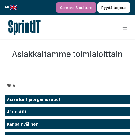
Siirry sisältöön
en
Careers & culture
Pyydä tarjous
Asiakkaitamme toimialoittain
All
Asiantuntijaorganisaatiot
Järjestöt
Kansainvälinen