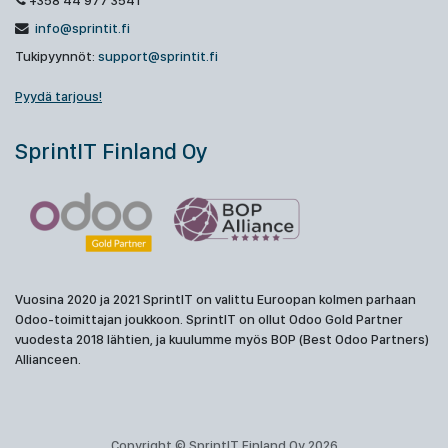
+358 44 977 3541
info@sprintit.fi
Tukipyynnöt:
support@sprintit.fi
Pyydä tarjous!
SprintIT Finland Oy
Vuosina 2020 ja 2021 SprintIT on valittu Euroopan kolmen parhaan
Odoo-toimittajan joukkoon. SprintIT on ollut Odoo Gold Partner
vuodesta 2018 lähtien, ja kuulumme myös BOP (Best Odoo Partners)
Allianceen.
Copyright © SprintIT Finland Oy 2026