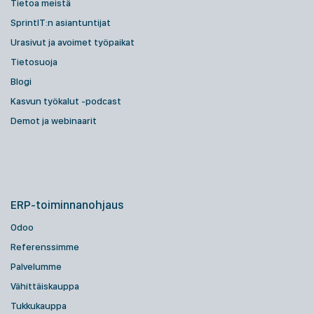
Tietoa meistä
SprintIT:n asiantuntijat
Urasivut ja avoimet työpaikat
Tietosuoja
Blogi
Kasvun työkalut -podcast
Demot ja webinaarit
ERP-toiminnanohjaus
Odoo
Referenssimme
Palvelumme
Vähittäiskauppa
Tukkukauppa