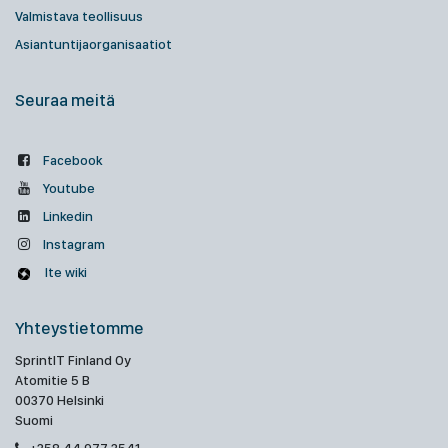
Valmistava teollisuus
Asiantuntijaorganisaatiot
Seuraa meitä
Facebook
Youtube
Linkedin
Instagram
Ite wiki
Yhteystietomme
SprintIT Finland Oy
Atomitie 5 B
00370 Helsinki
Suomi