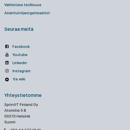
Valmistava teollisuus
Asiantuntijaorganisaatiot
Seuraa meitä
Facebook
Youtube
Linkedin
Instagram
Ite wiki
Yhteystietomme
SprintIT Finland Oy
Atomitie 5 B
00370 Helsinki
Suomi