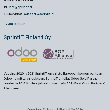
+358 44 977 3541
info@sprintit.fi
Tukipyynnöt:
support@sprintit.fi
Pyydä tarjous!
SprintIT Finland Oy
Vuosina 2020 ja 2021 SprintIT on valittu Euroopan kolmen parhaan
Odoo-toimittajan joukkoon. SprintIT on ollut Odoo Gold Partner
vuodesta 2018 lähtien, ja kuulumme myös BOP (Best Odoo Partners)
Allianceen.
Copyright © SprintIT Finland Oy 2026