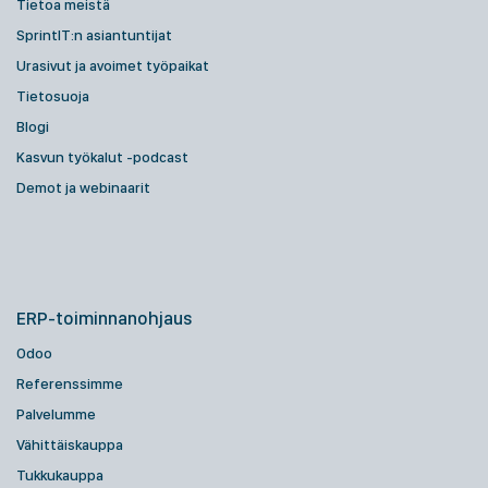
Tietoa meistä
SprintIT:n asiantuntijat
Urasivut ja avoimet työpaikat
Tietosuoja
Blogi
Kasvun työkalut -podcast
Demot ja webinaarit
ERP-toiminnanohjaus
Odoo
Referenssimme
Palvelumme
Vähittäiskauppa
Tukkukauppa