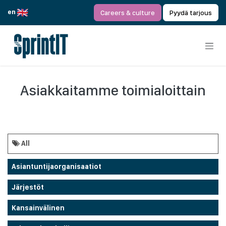
Siirry sisältöön
en
Careers & culture
Pyydä tarjous
Asiakkaitamme toimialoittain
All
Asiantuntijaorganisaatiot
Järjestöt
Kansainvälinen