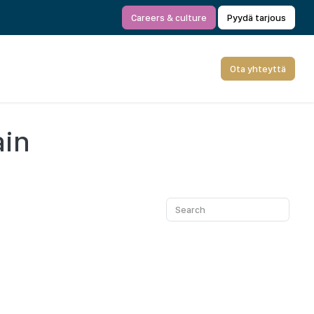
Careers & culture
Pyydä tarjous
Ota yhteyttä
ain