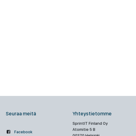
Seuraa meitä
Yhteystietomme
SprintIT Finland Oy
Atomitie 5 B
Facebook
00370 Helsinki