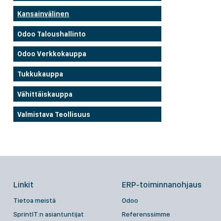
Kansainvälinen
Odoo Taloushallinto
Odoo Verkkokauppa
Tukkukauppa
Vähittäiskauppa
Valmistava Teollisuus
Linkit
ERP-toiminnanohjaus
Tietoa meistä
Odoo
SprintIT:n asiantuntijat
Referenssimme