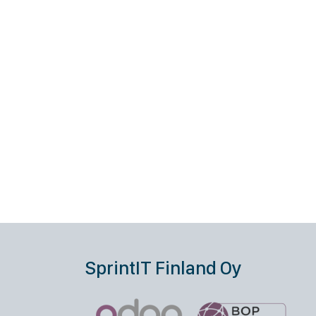
SprintIT Finland Oy