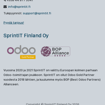
+358 44 977 3541
info@sprintit.fi
Tukipyynnöt:
support@sprintit.fi
Pyydä tarjous!
SprintIT Finland Oy
Vuosina 2020 ja 2021 SprintIT on valittu Euroopan kolmen parhaan
Odoo-toimittajan joukkoon. SprintIT on ollut Odoo Gold Partner
vuodesta 2018 lähtien, ja kuulumme myös BOP (Best Odoo Partners)
Allianceen.
Copyright © SprintIT Finland Oy 2026