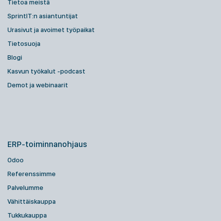
Tietoa meistä
SprintIT:n asiantuntijat
Urasivut ja avoimet työpaikat
Tietosuoja
Blogi
Kasvun työkalut -podcast
Demot ja webinaarit
ERP-toiminnanohjaus
Odoo
Referenssimme
Palvelumme
Vähittäiskauppa
Tukkukauppa