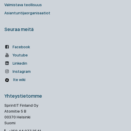
Valmistava teollisuus
Asiantuntijaorganisaatiot
Seuraa meitä
Facebook
Youtube
Linkedin
Instagram
Ite wiki
Yhteystietomme
SprintIT Finland Oy
Atomitie 5 B
00370 Helsinki
Suomi