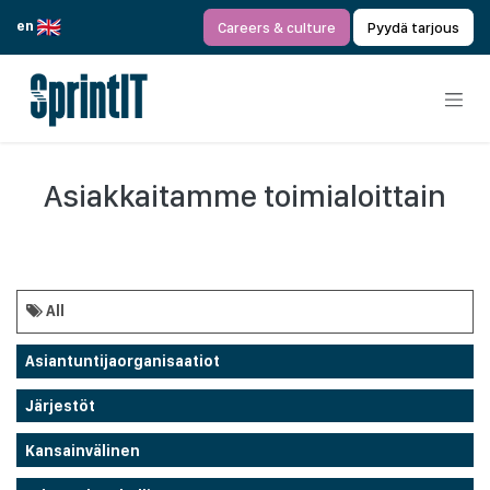
Siirry sisältöön
en
Careers & culture
Pyydä tarjous
Asiakkaitamme toimialoittain
All
Asiantuntijaorganisaatiot
Järjestöt
Kansainvälinen