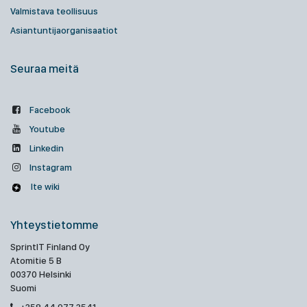
Valmistava teollisuus
Asiantuntijaorganisaatiot
Seuraa meitä
Facebook
Youtube
Linkedin
Instagram
Ite wiki
Yhteystietomme
SprintIT Finland Oy
Atomitie 5 B
00370 Helsinki
Suomi