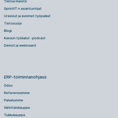
Tietoa meistä
SprintIT:n asiantuntijat
Urasivut ja avoimet työpaikat
Tietosuoja
Blogi
Kasvun työkalut -podcast
Demot ja webinaarit
ERP-toiminnanohjaus
Odoo
Referenssimme
Palvelumme
Vähittäiskauppa
Tukkukauppa