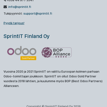
+358 44 977 3541
info@sprintit.fi
Tukipyynnöt:
support@sprintit.fi
Pyydä tarjous!
SprintIT Finland Oy
Vuosina 2020 ja 2021 SprintIT on valittu Euroopan kolmen parhaan
Odoo-toimittajan joukkoon. SprintIT on ollut Odoo Gold Partner
vuodesta 2018 lähtien, ja kuulumme myös BOP (Best Odoo Partners)
Allianceen.
Copyright © SprintIT Finland Oy 2026