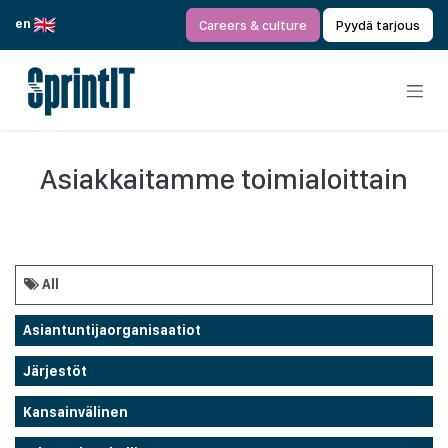
Siirry sisältöön
en
Careers & culture
Pyydä tarjous
Asiakkaitamme toimialoittain
All
Asiantuntijaorganisaatiot
Järjestöt
Kansainvälinen