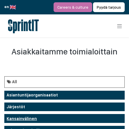
Siirry sisältöön
en
Careers & culture
Pyydä tarjous
Asiakkaitamme toimialoittain
All
Asiantuntijaorganisaatiot
Järjestöt
Kansainvälinen