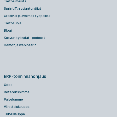
Tietoa meistä
SprintIT:n asiantuntijat
Urasivut ja avoimet työpaikat
Tietosuoja
Blogi
Kasvun työkalut -podcast
Demot ja webinaarit
ERP-toiminnanohjaus
Odoo
Referenssimme
Palvelumme
Vähittäiskauppa
Tukkukauppa