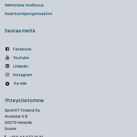
Valmistava teollisuus
Asiantuntijaorganisaatiot
Seuraa meitä
Facebook
Youtube
Linkedin
Instagram
Ite wiki
Yhteystietomme
SprintIT Finland Oy
Atomitie 5 B
00370 Helsinki
Suomi