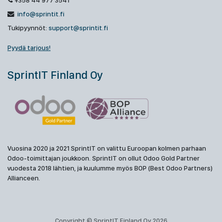
+358 44 977 3541
info@sprintit.fi
Tukipyynnöt:
support@sprintit.fi
Pyydä tarjous!
SprintIT Finland Oy
Vuosina 2020 ja 2021 SprintIT on valittu Euroopan kolmen parhaan
Odoo-toimittajan joukkoon. SprintIT on ollut Odoo Gold Partner
vuodesta 2018 lähtien, ja kuulumme myös BOP (Best Odoo Partners)
Allianceen.
Copyright © SprintIT Finland Oy 2026