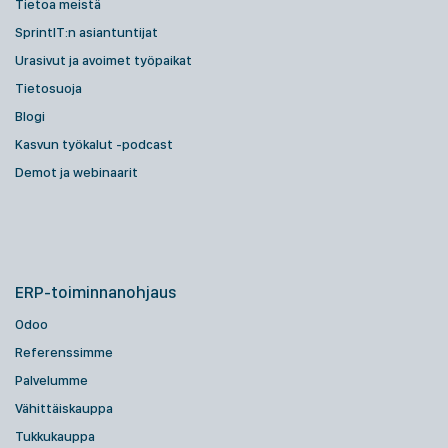
Tietoa meistä
SprintIT:n asiantuntijat
Urasivut ja avoimet työpaikat
Tietosuoja
Blogi
Kasvun työkalut -podcast
Demot ja webinaarit
ERP-toiminnanohjaus
Odoo
Referenssimme
Palvelumme
Vähittäiskauppa
Tukkukauppa