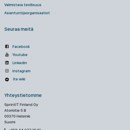
Valmistava teollisuus
Asiantuntijaorganisaatiot
Seuraa meitä
Facebook
Youtube
Linkedin
Instagram
Ite wiki
Yhteystietomme
SprintIT Finland Oy
Atomitie 5 B
00370 Helsinki
Suomi