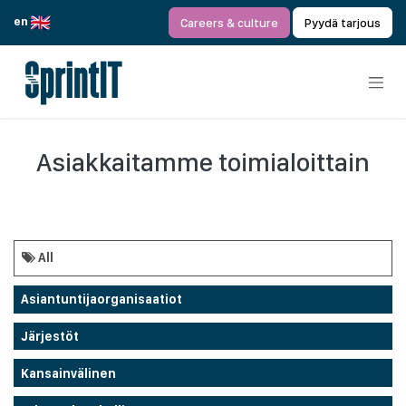
Siirry sisältöön
en
Careers & culture
Pyydä tarjous
Asiakkaitamme toimialoittain
All
Asiantuntijaorganisaatiot
Järjestöt
Kansainvälinen