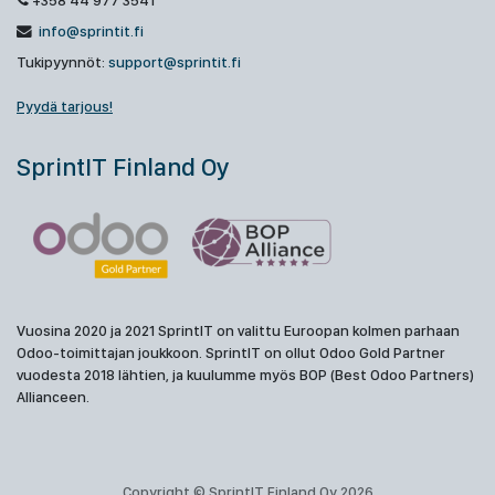
+358 44 977 3541
info@sprintit.fi
Tukipyynnöt:
support@sprintit.fi
Pyydä tarjous!
SprintIT Finland Oy
Vuosina 2020 ja 2021 SprintIT on valittu Euroopan kolmen parhaan
Odoo-toimittajan joukkoon. SprintIT on ollut Odoo Gold Partner
vuodesta 2018 lähtien, ja kuulumme myös BOP (Best Odoo Partners)
Allianceen.
Copyright © SprintIT Finland Oy 2026