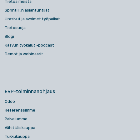
Tietoa meistä
SprintIT:n asiantuntijat
Urasivut ja avoimet työpaikat
Tietosuoja
Blogi
Kasvun työkalut -podcast
Demot ja webinaarit
ERP-toiminnanohjaus
Odoo
Referenssimme
Palvelumme
Vähittäiskauppa
Tukkukauppa