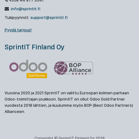
+358 44 977 3541
info@sprintit.fi
Tukipyynnöt:
support@sprintit.fi
Pyydä tarjous!
SprintIT Finland Oy
Vuosina 2020 ja 2021 SprintIT on valittu Euroopan kolmen parhaan
Odoo-toimittajan joukkoon. SprintIT on ollut Odoo Gold Partner
vuodesta 2018 lähtien, ja kuulumme myös BOP (Best Odoo Partners)
Allianceen.
Copyright © SprintIT Finland Oy 2026