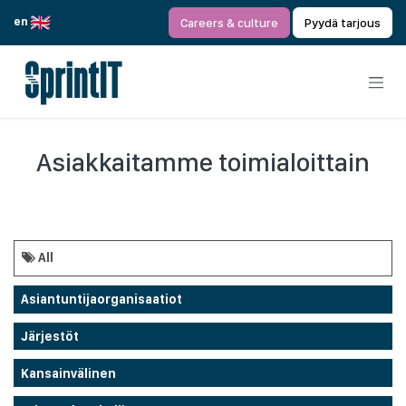
Siirry sisältöön
en
Careers & culture
Pyydä tarjous
Asiakkaitamme toimialoittain
All
Asiantuntijaorganisaatiot
Järjestöt
Kansainvälinen