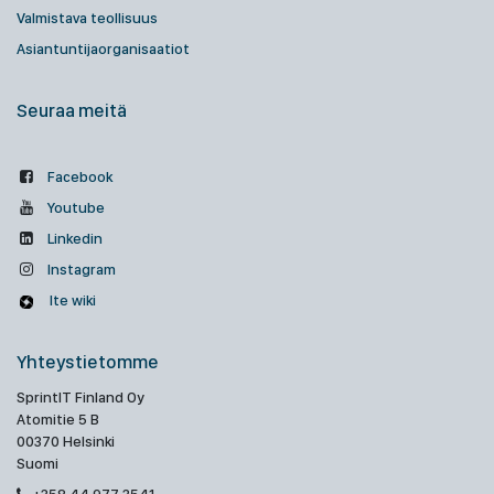
Valmistava teollisuus
Asiantuntijaorganisaatiot
Seuraa meitä
Facebook
Youtube
Linkedin
Instagram
Ite wiki
Yhteystietomme
SprintIT Finland Oy
Atomitie 5 B
00370 Helsinki
Suomi