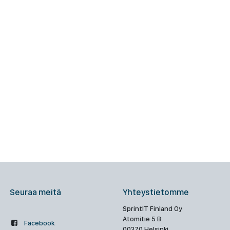
Seuraa meitä
Yhteystietomme
SprintIT Finland Oy
Atomitie 5 B
Facebook
00370 Helsinki