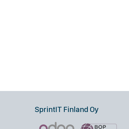
SprintIT Finland Oy