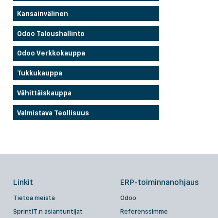
Kansainvälinen
Odoo Taloushallinto
Odoo Verkkokauppa
Tukkukauppa
Vähittäiskauppa
Valmistava Teollisuus
Linkit
ERP-toiminnanohjaus
Tietoa meistä
Odoo
SprintIT:n asiantuntijat
Referenssimme