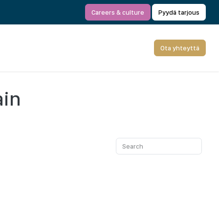
Careers & culture
Pyydä tarjous
Ota yhteyttä
ain