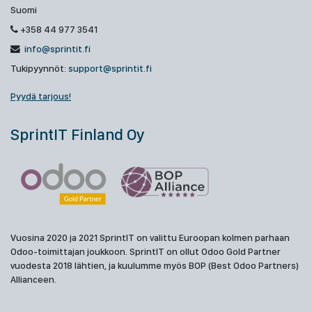
Suomi
+358 44 977 3541
info@sprintit.fi
Tukipyynnöt:
support@sprintit.fi
Pyydä tarjous!
SprintIT Finland Oy
Vuosina 2020 ja 2021 SprintIT on valittu Euroopan kolmen parhaan
Odoo-toimittajan joukkoon. SprintIT on ollut Odoo Gold Partner
vuodesta 2018 lähtien, ja kuulumme myös BOP (Best Odoo Partners)
Allianceen.