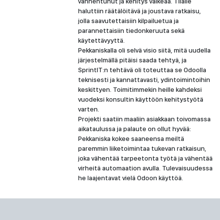
vanhentunut ja kehitys vaikeaa. Tilalle
haluttiin räätälöitävä ja joustava ratkaisu,
jolla saavutettaisiin kilpailuetua ja
parannettaisiin tiedonkeruuta sekä
käytettävyyttä.
Pekkaniskalla oli selvä visio siitä, mitä uudella
järjestelmällä pitäisi saada tehtyä, ja
SprintIT:n tehtävä oli toteuttaa se Odoolla
teknisesti ja kannattavasti, ydintoimintoihin
keskittyen. Toimitimmekin heille kahdeksi
vuodeksi konsultin käyttöön kehitystyötä
varten.
Projekti saatiin maaliin asiakkaan toivomassa
aikataulussa ja palaute on ollut hyvää:
Pekkaniska kokee saaneensa meiltä
paremmin liiketoimintaa tukevan ratkaisun,
joka vähentää tarpeetonta työtä ja vähentää
virheitä automaation avulla. Tulevaisuudessa
he laajentavat vielä Odoon käyttöä.