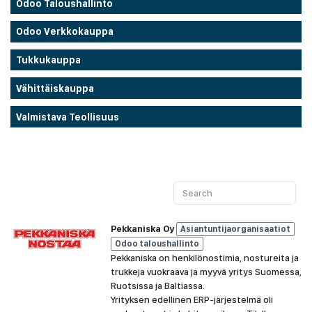
Odoo Taloushallinto
Odoo Verkkokauppa
Tukkukauppa
Vähittäiskauppa
Valmistava Teollisuus
Pekkaniska Oy
Asiantuntijaorganisaatiot
Odoo taloushallinto
Pekkaniska on henkilönostimia, nostureita ja
trukkeja vuokraava ja myyvä yritys Suomessa,
Ruotsissa ja Baltiassa.
Yrityksen edellinen ERP-järjestelmä oli