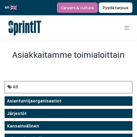
Siirry sisältöön
en
Careers & culture
Pyydä tarjous
Asiakkaitamme toimialoittain
All
Asiantuntijaorganisaatiot
Järjestöt
Kansainvälinen