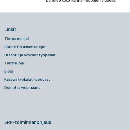
palvelee koko Manner-Suomen alueella.
Linkit
Tietoa meistä
SprintIT:n asiantuntijat
Urasivut ja avoimet työpaikat
Tietosuoja
Blogi
Kasvun työkalut -podcast
Demot ja webinaarit
ERP-toiminnanohjaus