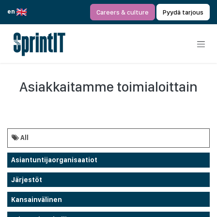
Siirry sisältöön
en
Careers & culture
Pyydä tarjous
Asiakkaitamme toimialoittain
All
Asiantuntijaorganisaatiot
Järjestöt
Kansainvälinen