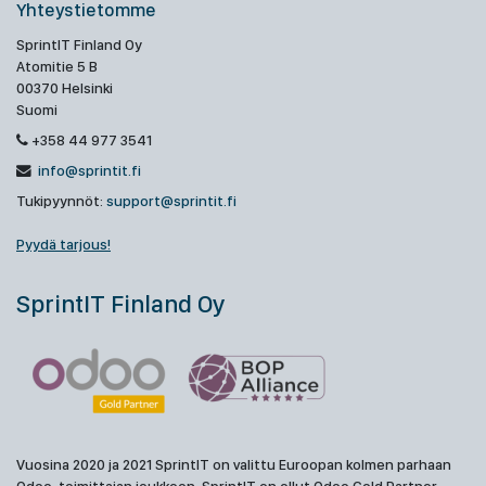
Yhteystietomme
SprintIT Finland Oy
Atomitie 5 B
00370 Helsinki
Suomi
+358 44 977 3541
info@sprintit.fi
Tukipyynnöt:
support@sprintit.fi
Pyydä tarjous!
SprintIT Finland Oy
Vuosina 2020 ja 2021 SprintIT on valittu Euroopan kolmen parhaan