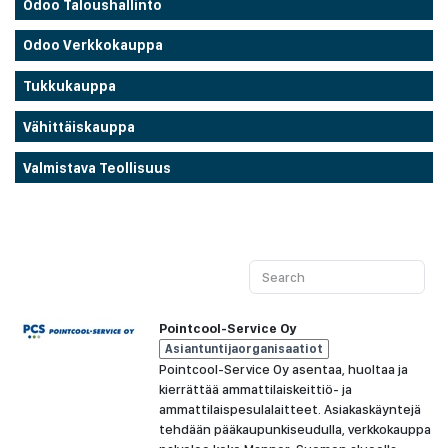
Odoo Taloushallinto
Odoo Verkkokauppa
Tukkukauppa
Vähittäiskauppa
Valmistava Teollisuus
Pointcool-Service Oy
Asiantuntijaorganisaatiot
Pointcool-Service Oy asentaa, huoltaa ja
kierrättää ammattilaiskeittiö- ja
ammattilaispesulalaitteet. Asiakaskäyntejä
tehdään pääkaupunkiseudulla, verkkokauppa