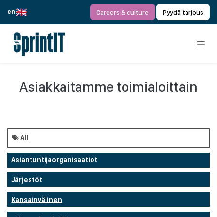
Siirry sisältöön
en
Careers & culture
Pyydä tarjous
Asiakkaitamme toimialoittain
All
Asiantuntijaorganisaatiot
Järjestöt
Kansainvälinen