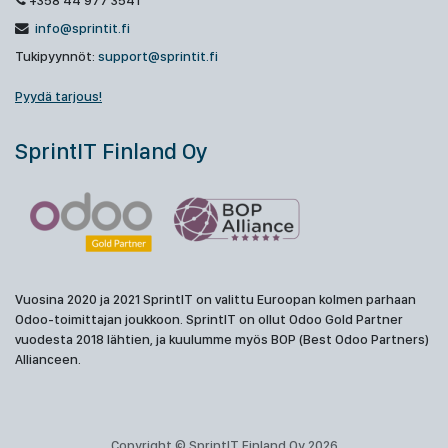
+358 44 977 3541
info@sprintit.fi
Tukipyynnöt:
support@sprintit.fi
Pyydä tarjous!
SprintIT Finland Oy
Vuosina 2020 ja 2021 SprintIT on valittu Euroopan kolmen parhaan
Odoo-toimittajan joukkoon. SprintIT on ollut Odoo Gold Partner
vuodesta 2018 lähtien, ja kuulumme myös BOP (Best Odoo Partners)
Allianceen.
Copyright © SprintIT Finland Oy 2026