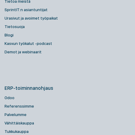
Tietoa meistä
SprintIT:n asiantuntijat
Urasivut ja avoimet työpaikat
Tietosuoja
Blogi
Kasvun työkalut -podcast
Demot ja webinaarit
ERP-toiminnanohjaus
Odoo
Referenssimme
Palvelumme
Vähittäiskauppa
Tukkukauppa