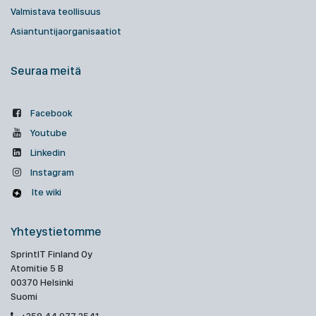
Valmistava teollisuus
Asiantuntijaorganisaatiot
Seuraa meitä
Facebook
Youtube
Linkedin
Instagram
Ite wiki
Yhteystietomme
SprintIT Finland Oy
Atomitie 5 B
00370 Helsinki
Suomi