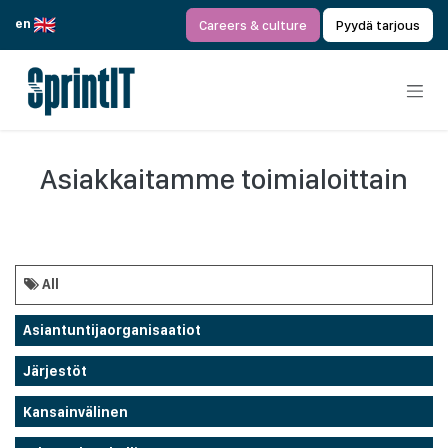
Siirry sisältöön
en
Careers & culture
Pyydä tarjous
Asiakkaitamme toimialoittain
All
Asiantuntijaorganisaatiot
Järjestöt
Kansainvälinen