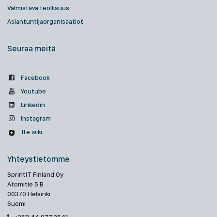
Valmistava teollisuus
Asiantuntijaorganisaatiot
Seuraa meitä
Facebook
Youtube
Linkedin
Instagram
Ite wiki
Yhteystietomme
SprintIT Finland Oy
Atomitie 5 B
00370 Helsinki
Suomi