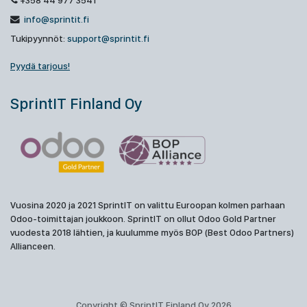
+358 44 977 3541
info@sprintit.fi
Tukipyynnöt:
support@sprintit.fi
Pyydä tarjous!
SprintIT Finland Oy
Vuosina 2020 ja 2021 SprintIT on valittu Euroopan kolmen parhaan
Odoo-toimittajan joukkoon. SprintIT on ollut Odoo Gold Partner
vuodesta 2018 lähtien, ja kuulumme myös BOP (Best Odoo Partners)
Allianceen.
Copyright © SprintIT Finland Oy 2026