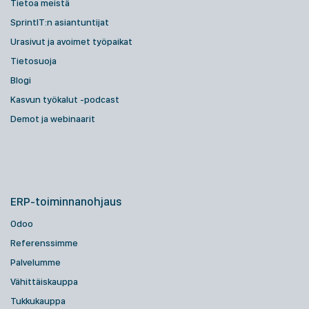
Tietoa meistä
SprintIT:n asiantuntijat
Urasivut ja avoimet työpaikat
Tietosuoja
Blogi
Kasvun työkalut -podcast
Demot ja webinaarit
ERP-toiminnanohjaus
Odoo
Referenssimme
Palvelumme
Vähittäiskauppa
Tukkukauppa