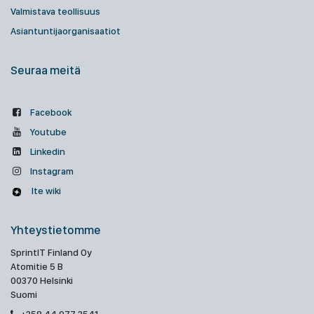
Valmistava teollisuus
Asiantuntijaorganisaatiot
Seuraa meitä
Facebook
Youtube
Linkedin
Instagram
Ite wiki
Yhteystietomme
SprintIT Finland Oy
Atomitie 5 B
00370 Helsinki
Suomi