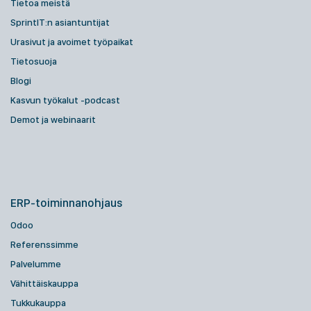
Tietoa meistä
SprintIT:n asiantuntijat
Urasivut ja avoimet työpaikat
Tietosuoja
Blogi
Kasvun työkalut -podcast
Demot ja webinaarit
ERP-toiminnanohjaus
Odoo
Referenssimme
Palvelumme
Vähittäiskauppa
Tukkukauppa