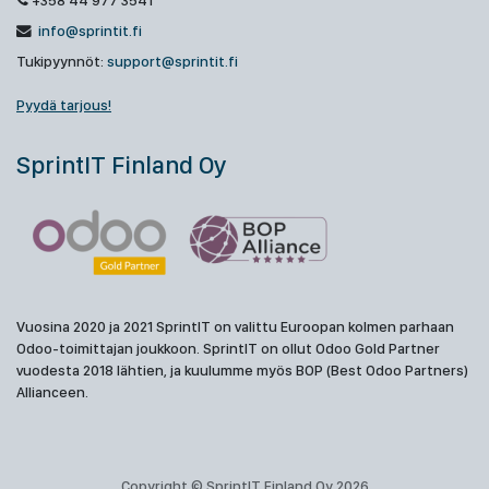
+358 44 977 3541
info@sprintit.fi
Tukipyynnöt:
support@sprintit.fi
Pyydä tarjous!
SprintIT Finland Oy
Vuosina 2020 ja 2021 SprintIT on valittu Euroopan kolmen parhaan
Odoo-toimittajan joukkoon. SprintIT on ollut Odoo Gold Partner
vuodesta 2018 lähtien, ja kuulumme myös BOP (Best Odoo Partners)
Allianceen.
Copyright © SprintIT Finland Oy 2026