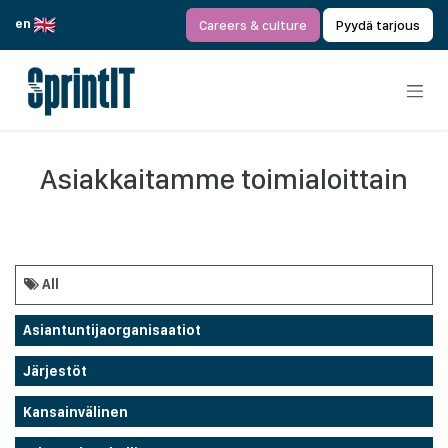
Siirry sisältöön
en
Careers & culture
Pyydä tarjous
Asiakkaitamme toimialoittain
All
Asiantuntijaorganisaatiot
Järjestöt
Kansainvälinen