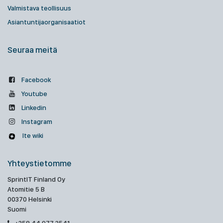
Valmistava teollisuus
Asiantuntijaorganisaatiot
Seuraa meitä
Facebook
Youtube
Linkedin
Instagram
Ite wiki
Yhteystietomme
SprintIT Finland Oy
Atomitie 5 B
00370 Helsinki
Suomi