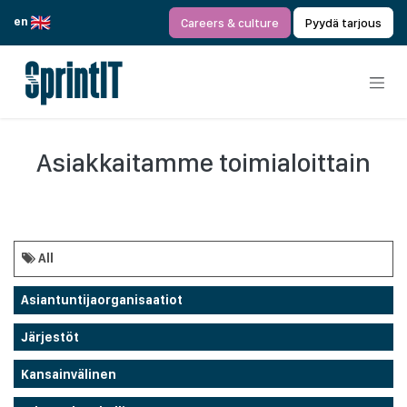
Siirry sisältöön
en
Careers & culture
Pyydä tarjous
Asiakkaitamme toimialoittain
All
Asiantuntijaorganisaatiot
Järjestöt
Kansainvälinen