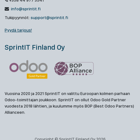
+358 44 977 3541
info@sprintit.fi
Tukipyynnöt:
support@sprintit.fi
Pyydä tarjous!
SprintIT Finland Oy
Vuosina 2020 ja 2021 SprintIT on valittu Euroopan kolmen parhaan
Odoo-toimittajan joukkoon. SprintIT on ollut Odoo Gold Partner
vuodesta 2018 lähtien, ja kuulumme myös BOP (Best Odoo Partners)
Allianceen.
Copyright © SprintIT Finland Oy 2026