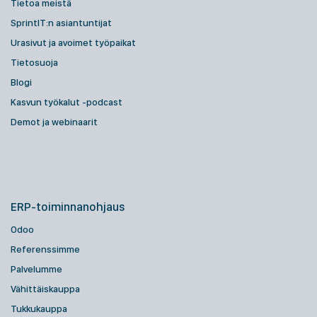
Tietoa meistä
SprintIT:n asiantuntijat
Urasivut ja avoimet työpaikat
Tietosuoja
Blogi
Kasvun työkalut -podcast
Demot ja webinaarit
ERP-toiminnanohjaus
Odoo
Referenssimme
Palvelumme
Vähittäiskauppa
Tukkukauppa