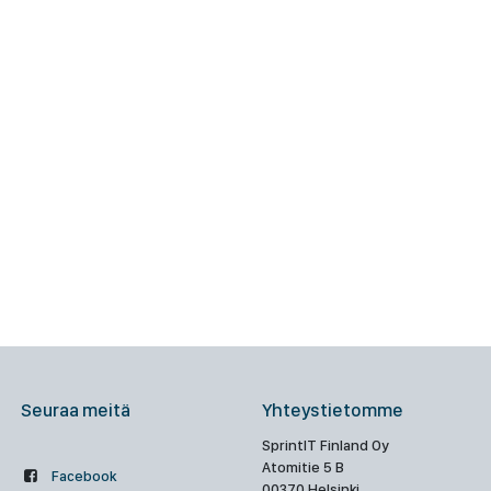
Seuraa meitä
Yhteystietomme
SprintIT Finland Oy
Atomitie 5 B
Facebook
00370 Helsinki