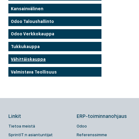
Kansainvälinen
Odoo Taloushallinto
Odoo Verkkokauppa
Tukkukauppa
Vähittäiskauppa
Valmistava Teollisuus
Linkit
ERP-toiminnanohjaus
Tietoa meistä
Odoo
SprintIT:n asiantuntijat
Referenssimme