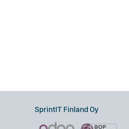
SprintIT Finland Oy