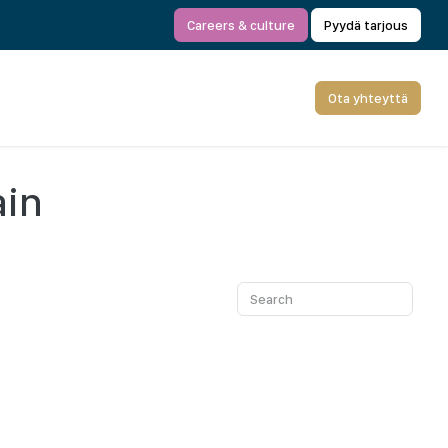
Careers & culture
Pyydä tarjous
Ota yhteyttä
ain