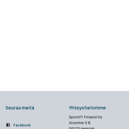
Seuraa meitä
Yhteystietomme
SprintIT Finland Oy
Atomitie 5 B
Facebook
00370 Helsinki