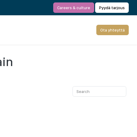
Careers & culture
Pyydä tarjous
Ota yhteyttä
ain