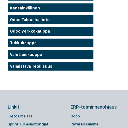
Kansainvälinen
Odoo Taloushallinto
Odoo Verkkokauppa
Tukkukauppa
Vähittäiskauppa
Valmistava Teollisuus
Linkit
ERP-toiminnanohjaus
Tietoa meistä
Odoo
SprintIT:n asiantuntijat
Referenssimme