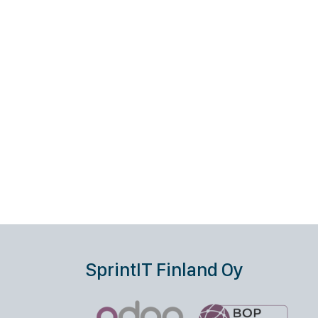
SprintIT Finland Oy