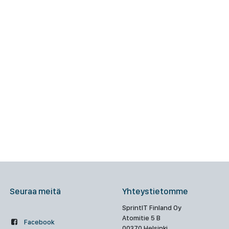
Seuraa meitä
Yhteystietomme
SprintIT Finland Oy
Atomitie 5 B
Facebook
00370 Helsinki