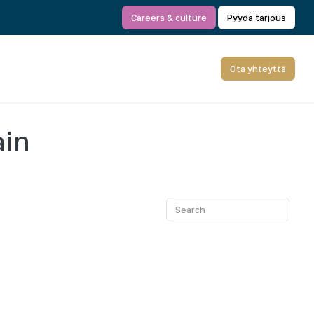
Careers & culture
Pyydä tarjous
Ota yhteyttä
ain