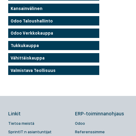
Kansainvälinen
Odoo Taloushallinto
Odoo Verkkokauppa
Tukkukauppa
Vähittäiskauppa
Valmistava Teollisuus
Linkit
ERP-toiminnanohjaus
Tietoa meistä
Odoo
SprintIT:n asiantuntijat
Referenssimme