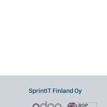
SprintIT Finland Oy