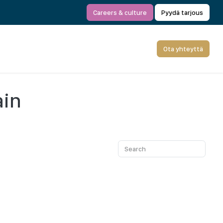
Careers & culture
Pyydä tarjous
Ota yhteyttä
ain