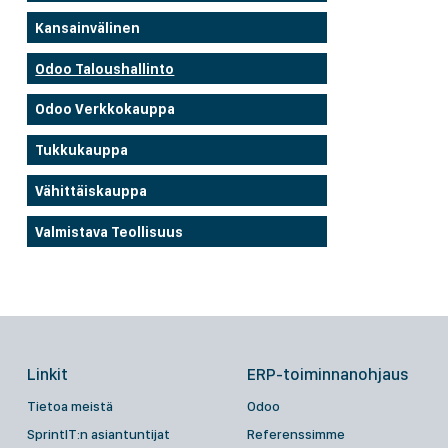
Kansainvälinen
Odoo Taloushallinto
Odoo Verkkokauppa
Tukkukauppa
Vähittäiskauppa
Valmistava Teollisuus
Linkit
ERP-toiminnanohjaus
Tietoa meistä
Odoo
SprintIT:n asiantuntijat
Referenssimme