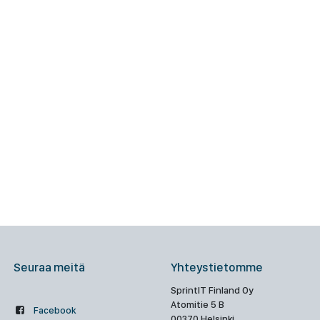
Seuraa meitä
Yhteystietomme
SprintIT Finland Oy
Atomitie 5 B
Facebook
00370 Helsinki