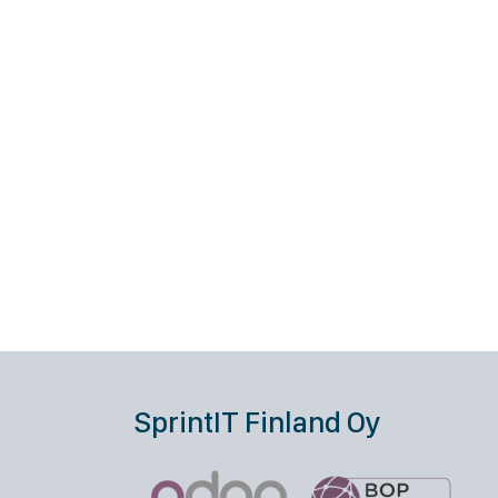
SprintIT Finland Oy