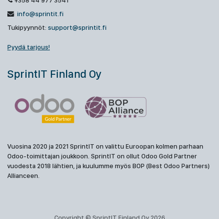
+358 44 977 3541
info@sprintit.fi
Tukipyynnöt:
support@sprintit.fi
Pyydä tarjous!
SprintIT Finland Oy
Vuosina 2020 ja 2021 SprintIT on valittu Euroopan kolmen parhaan
Odoo-toimittajan joukkoon. SprintIT on ollut Odoo Gold Partner
vuodesta 2018 lähtien, ja kuulumme myös BOP (Best Odoo Partners)
Allianceen.
Copyright © SprintIT Finland Oy 2026