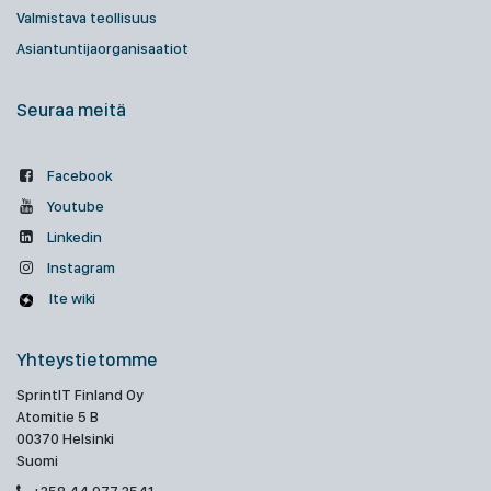
Valmistava teollisuus
Asiantuntijaorganisaatiot
Seuraa meitä
Facebook
Youtube
Linkedin
Instagram
Ite wiki
Yhteystietomme
SprintIT Finland Oy
Atomitie 5 B
00370 Helsinki
Suomi