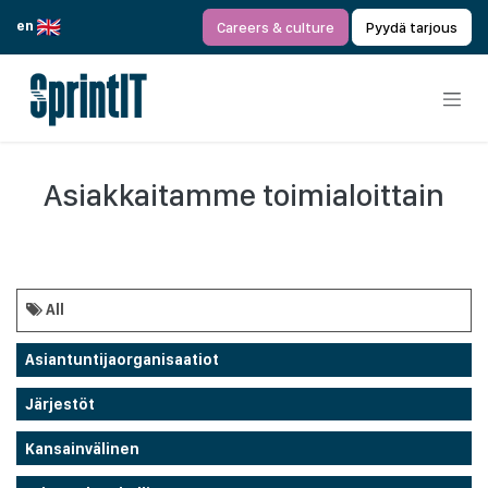
Siirry sisältöön
en
Careers & culture
Pyydä tarjous
Asiakkaitamme toimialoittain
All
Asiantuntijaorganisaatiot
Järjestöt
Kansainvälinen