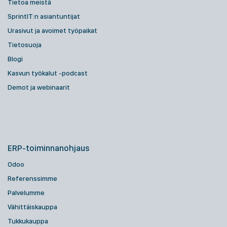
Tietoa meistä
SprintIT:n asiantuntijat
Urasivut ja avoimet työpaikat
Tietosuoja
Blogi
Kasvun työkalut -podcast
Demot ja webinaarit
ERP-toiminnanohjaus
Odoo
Referenssimme
Palvelumme
Vähittäiskauppa
Tukkukauppa