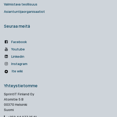
Valmistava teollisuus
Asiantuntijaorganisaatiot
Seuraa meitä
Facebook
Youtube
Linkedin
Instagram
Ite wiki
Yhteystietomme
SprintIT Finland Oy
Atomitie 5 B
00370 Helsinki
Suomi