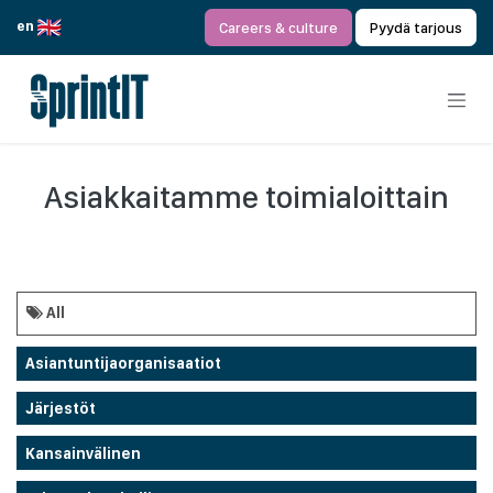
Siirry sisältöön
en
Careers & culture
Pyydä tarjous
Asiakkaitamme toimialoittain
All
Asiantuntijaorganisaatiot
Järjestöt
Kansainvälinen