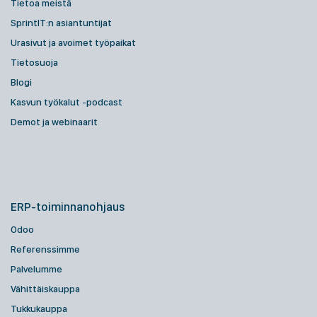
Tietoa meistä
SprintIT:n asiantuntijat
Urasivut ja avoimet työpaikat
Tietosuoja
Blogi
Kasvun työkalut -podcast
Demot ja webinaarit
ERP-toiminnanohjaus
Odoo
Referenssimme
Palvelumme
Vähittäiskauppa
Tukkukauppa