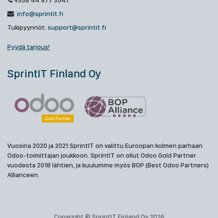
+358 44 977 3541
info@sprintit.fi
Tukipyynnöt:
support@sprintit.fi
Pyydä tarjous!
SprintIT Finland Oy
Vuosina 2020 ja 2021 SprintIT on valittu Euroopan kolmen parhaan
Odoo-toimittajan joukkoon. SprintIT on ollut Odoo Gold Partner
vuodesta 2018 lähtien, ja kuulumme myös BOP (Best Odoo Partners)
Allianceen.
Copyright © SprintIT Finland Oy 2026