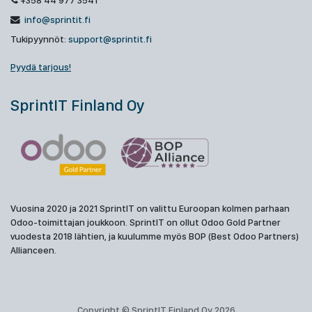
+358 44 977 3541
info@sprintit.fi
Tukipyynnöt:
support@sprintit.fi
Pyydä tarjous!
SprintIT Finland Oy
Vuosina 2020 ja 2021 SprintIT on valittu Euroopan kolmen parhaan
Odoo-toimittajan joukkoon. SprintIT on ollut Odoo Gold Partner
vuodesta 2018 lähtien, ja kuulumme myös BOP (Best Odoo Partners)
Allianceen.
Copyright © SprintIT Finland Oy 2026