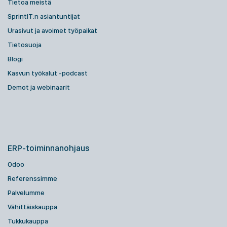
Tietoa meistä
SprintIT:n asiantuntijat
Urasivut ja avoimet työpaikat
Tietosuoja
Blogi
Kasvun työkalut -podcast
Demot ja webinaarit
ERP-toiminnanohjaus
Odoo
Referenssimme
Palvelumme
Vähittäiskauppa
Tukkukauppa