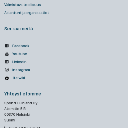
Valmistava teollisuus
Asiantuntijaorganisaatiot
Seuraa meitä
Facebook
Youtube
Linkedin
Instagram
Ite wiki
Yhteystietomme
SprintIT Finland Oy
Atomitie 5 B
00370 Helsinki
Suomi