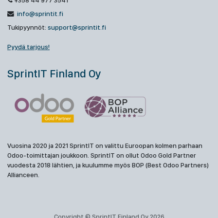
+358 44 977 3541
info@sprintit.fi
Tukipyynnöt:
support@sprintit.fi
Pyydä tarjous!
SprintIT Finland Oy
Vuosina 2020 ja 2021 SprintIT on valittu Euroopan kolmen parhaan
Odoo-toimittajan joukkoon. SprintIT on ollut Odoo Gold Partner
vuodesta 2018 lähtien, ja kuulumme myös BOP (Best Odoo Partners)
Allianceen.
Copyright © SprintIT Finland Oy 2026