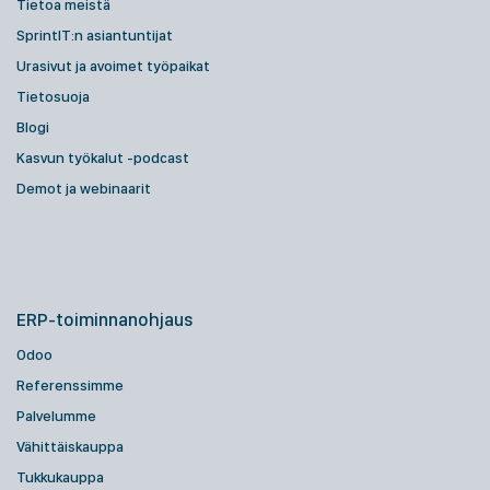
Tietoa meistä
SprintIT:n asiantuntijat
Urasivut ja avoimet työpaikat
Tietosuoja
Blogi
Kasvun työkalut -podcast
Demot ja webinaarit
ERP-toiminnanohjaus
Odoo
Referenssimme
Palvelumme
Vähittäiskauppa
Tukkukauppa