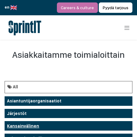
Siirry sisältöön
en
Careers & culture
Pyydä tarjous
Asiakkaitamme toimialoittain
All
Asiantuntijaorganisaatiot
Järjestöt
Kansainvälinen