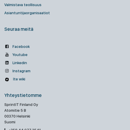
Valmistava teollisuus
Asiantuntijaorganisaatiot
Seuraa meitä
Facebook
Youtube
Linkedin
Instagram
Ite wiki
Yhteystietomme
SprintIT Finland Oy
Atomitie 5 B
00370 Helsinki
Suomi