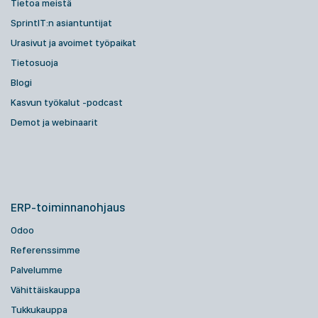
Tietoa meistä
SprintIT:n asiantuntijat
Urasivut ja avoimet työpaikat
Tietosuoja
Blogi
Kasvun työkalut -podcast
Demot ja webinaarit
ERP-toiminnanohjaus
Odoo
Referenssimme
Palvelumme
Vähittäiskauppa
Tukkukauppa