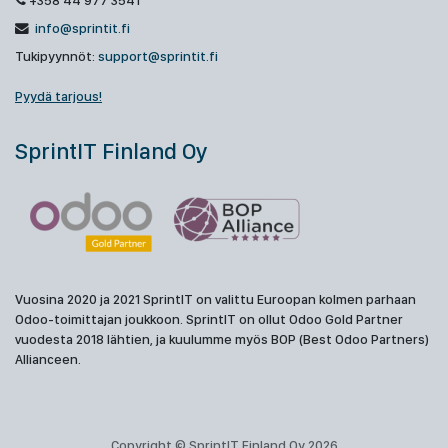
+358 44 977 3541
info@sprintit.fi
Tukipyynnöt:
support@sprintit.fi
Pyydä tarjous!
SprintIT Finland Oy
Vuosina 2020 ja 2021 SprintIT on valittu Euroopan kolmen parhaan
Odoo-toimittajan joukkoon. SprintIT on ollut Odoo Gold Partner
vuodesta 2018 lähtien, ja kuulumme myös BOP (Best Odoo Partners)
Allianceen.
Copyright © SprintIT Finland Oy 2026