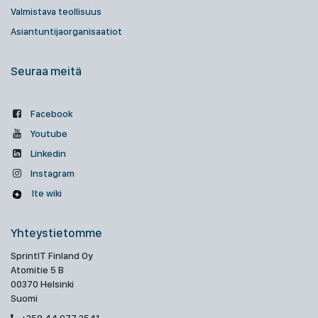
Valmistava teollisuus
Asiantuntijaorganisaatiot
Seuraa meitä
Facebook
Youtube
Linkedin
Instagram
Ite wiki
Yhteystietomme
SprintIT Finland Oy
Atomitie 5 B
00370 Helsinki
Suomi