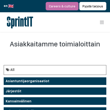
Siirry sisältöön
en
Careers & culture
Pyydä tarjous
Asiakkaitamme toimialoittain
All
Asiantuntijaorganisaatiot
Järjestöt
Kansainvälinen