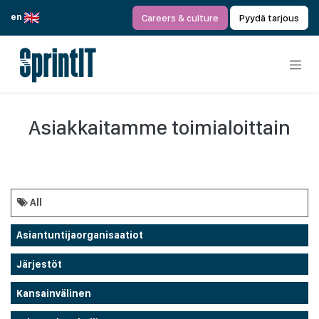
Siirry sisältöön
en
Careers & culture
Pyydä tarjous
Asiakkaitamme toimialoittain
All
Asiantuntijaorganisaatiot
Järjestöt
Kansainvälinen