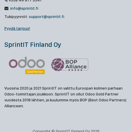
+358 44 977 3541
info@sprintit.fi
Tukipyynnöt:
support@sprintit.fi
Pyydä tarjous!
SprintIT Finland Oy
Vuosina 2020 ja 2021 SprintIT on valittu Euroopan kolmen parhaan
Odoo-toimittajan joukkoon. SprintIT on ollut Odoo Gold Partner
vuodesta 2018 lähtien, ja kuulumme myös BOP (Best Odoo Partners)
Allianceen.
Copyright © SprintIT Finland Oy 2026