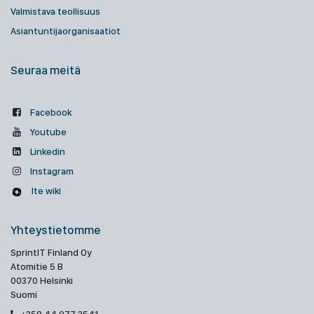
Valmistava teollisuus
Asiantuntijaorganisaatiot
Seuraa meitä
Facebook
Youtube
Linkedin
Instagram
Ite wiki
Yhteystietomme
SprintIT Finland Oy
Atomitie 5 B
00370 Helsinki
Suomi