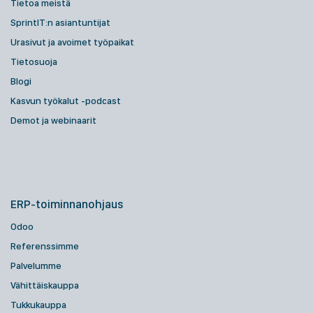
Tietoa meistä
SprintIT:n asiantuntijat
Urasivut ja avoimet työpaikat
Tietosuoja
Blogi
Kasvun työkalut -podcast
Demot ja webinaarit
ERP-toiminnanohjaus
Odoo
Referenssimme
Palvelumme
Vähittäiskauppa
Tukkukauppa