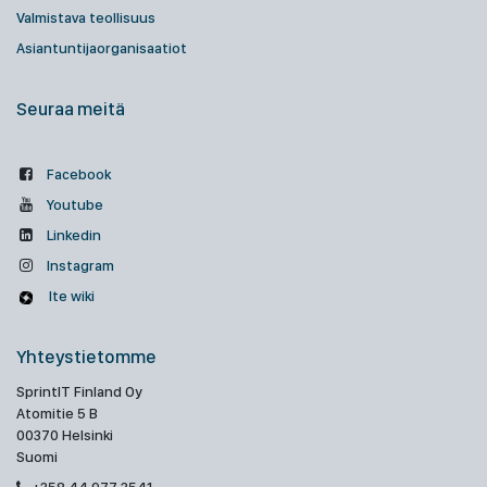
Valmistava teollisuus
Asiantuntijaorganisaatiot
Seuraa meitä
Facebook
Youtube
Linkedin
Instagram
Ite wiki
Yhteystietomme
SprintIT Finland Oy
Atomitie 5 B
00370 Helsinki
Suomi