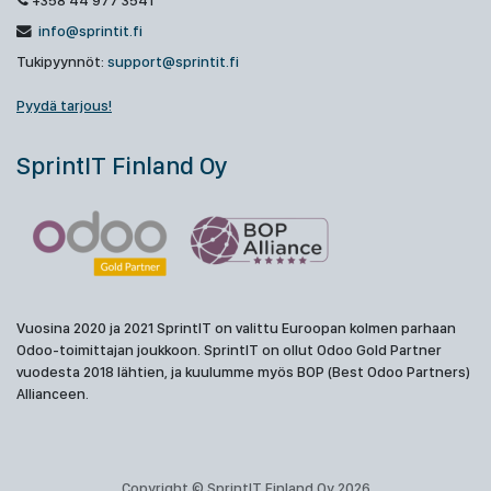
+358 44 977 3541
info@sprintit.fi
Tukipyynnöt:
support@sprintit.fi
Pyydä tarjous!
SprintIT Finland Oy
Vuosina 2020 ja 2021 SprintIT on valittu Euroopan kolmen parhaan
Odoo-toimittajan joukkoon. SprintIT on ollut Odoo Gold Partner
vuodesta 2018 lähtien, ja kuulumme myös BOP (Best Odoo Partners)
Allianceen.
Copyright © SprintIT Finland Oy 2026