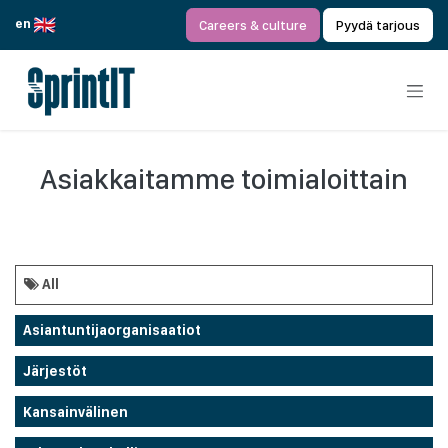
Siirry sisältöön
en
Careers & culture
Pyydä tarjous
Asiakkaitamme toimialoittain
All
Asiantuntijaorganisaatiot
Järjestöt
Kansainvälinen