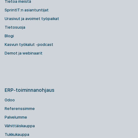
Tietoa meistä
SprintIT:n asiantuntijat
Urasivut ja avoimet työpaikat
Tietosuoja
Blogi
Kasvun työkalut -podcast
Demot ja webinaarit
ERP-toiminnanohjaus
Odoo
Referenssimme
Palvelumme
Vähittäiskauppa
Tukkukauppa