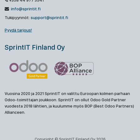
+358 44 977 3541
info@sprintit.fi
Tukipyynnöt:
support@sprintit.fi
Pyydä tarjous!
SprintIT Finland Oy
Vuosina 2020 ja 2021 SprintIT on valittu Euroopan kolmen parhaan
Odoo-toimittajan joukkoon. SprintIT on ollut Odoo Gold Partner
vuodesta 2018 lähtien, ja kuulumme myös BOP (Best Odoo Partners)
Allianceen.
Copyright © SprintIT Finland Oy 2026