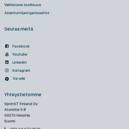
Valmistava teollisuus
Asiantuntijaorganisaatiot
Seuraa meitä
Facebook
Youtube
Linkedin
Instagram
Ite wiki
Yhteystietomme
SprintIT Finland Oy
Atomitie 5 B
00370 Helsinki
Suomi