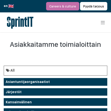
Siirry sisältöön
en
Careers & culture
Pyydä tarjous
Asiakkaitamme toimialoittain
All
Asiantuntijaorganisaatiot
Järjestöt
Kansainvälinen