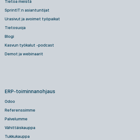
Tietoa meistä
SprintIT:n asiantuntijat
Urasivut ja avoimet työpaikat
Tietosuoja
Blogi
Kasvun työkalut -podcast
Demot ja webinaarit
ERP-toiminnanohjaus
Odoo
Referenssimme
Palvelumme
Vähittäiskauppa
Tukkukauppa