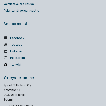
Valmistava teollisuus
Asiantuntijaorganisaatiot
Seuraa meitä
Facebook
Youtube
Linkedin
Instagram
Ite wiki
Yhteystietomme
SprintIT Finland Oy
Atomitie 5 B
00370 Helsinki
Suomi