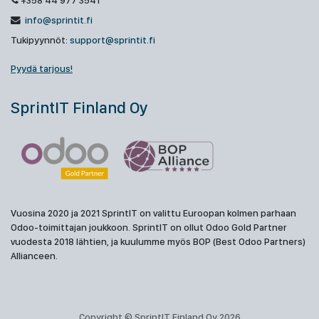
+358 44 977 3541
info@sprintit.fi
Tukipyynnöt:
support@sprintit.fi
Pyydä tarjous!
SprintIT Finland Oy
Vuosina 2020 ja 2021 SprintIT on valittu Euroopan kolmen parhaan
Odoo-toimittajan joukkoon. SprintIT on ollut Odoo Gold Partner
vuodesta 2018 lähtien, ja kuulumme myös BOP (Best Odoo Partners)
Allianceen.
Copyright © SprintIT Finland Oy 2026