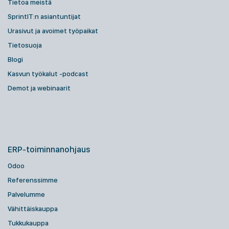
Tietoa meistä
SprintIT:n asiantuntijat
Urasivut ja avoimet työpaikat
Tietosuoja
Blogi
Kasvun työkalut -podcast
Demot ja webinaarit
ERP-toiminnanohjaus
Odoo
Referenssimme
Palvelumme
Vähittäiskauppa
Tukkukauppa