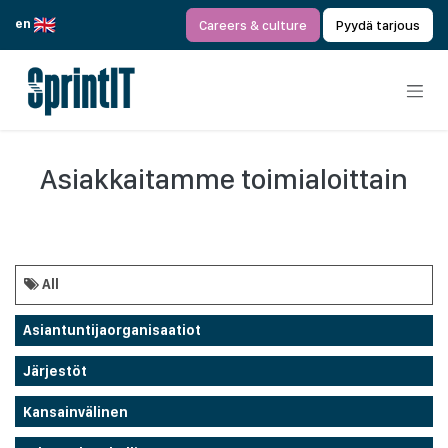
Siirry sisältöön
en
Careers & culture
Pyydä tarjous
Asiakkaitamme toimialoittain
All
Asiantuntijaorganisaatiot
Järjestöt
Kansainvälinen