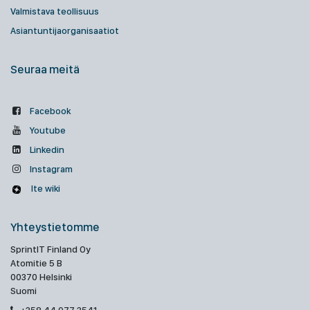
Valmistava teollisuus
Asiantuntijaorganisaatiot
Seuraa meitä
Facebook
Youtube
Linkedin
Instagram
Ite wiki
Yhteystietomme
SprintIT Finland Oy
Atomitie 5 B
00370 Helsinki
Suomi