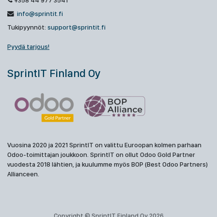
+358 44 977 3541
info@sprintit.fi
Tukipyynnöt:
support@sprintit.fi
Pyydä tarjous!
SprintIT Finland Oy
Vuosina 2020 ja 2021 SprintIT on valittu Euroopan kolmen parhaan
Odoo-toimittajan joukkoon. SprintIT on ollut Odoo Gold Partner
vuodesta 2018 lähtien, ja kuulumme myös BOP (Best Odoo Partners)
Allianceen.
Copyright © SprintIT Finland Oy 2026