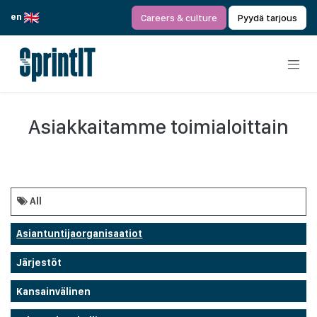
Siirry sisältöön
en
Careers & culture
Pyydä tarjous
Asiakkaitamme toimialoittain
All
Asiantuntijaorganisaatiot
Järjestöt
Kansainvälinen