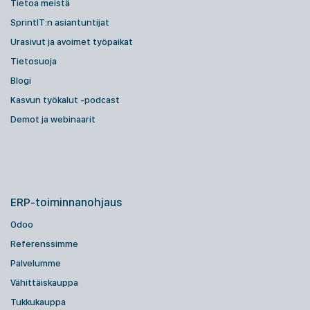
Tietoa meistä
SprintIT:n asiantuntijat
Urasivut ja avoimet työpaikat
Tietosuoja
Blogi
Kasvun työkalut -podcast
Demot ja webinaarit
ERP-toiminnanohjaus
Odoo
Referenssimme
Palvelumme
Vähittäiskauppa
Tukkukauppa