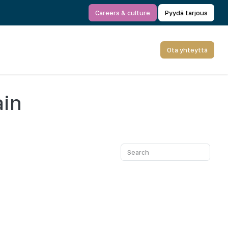
Careers & culture
Pyydä tarjous
Ota yhteyttä
ain