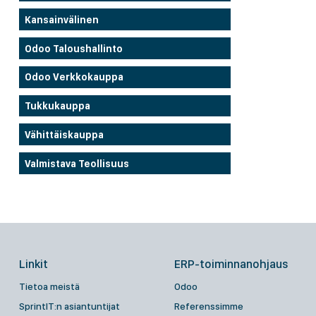
Kansainvälinen
Odoo Taloushallinto
Odoo Verkkokauppa
Tukkukauppa
Vähittäiskauppa
Valmistava Teollisuus
Linkit
ERP-toiminnanohjaus
Tietoa meistä
Odoo
SprintIT:n asiantuntijat
Referenssimme