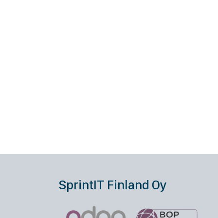
SprintIT Finland Oy