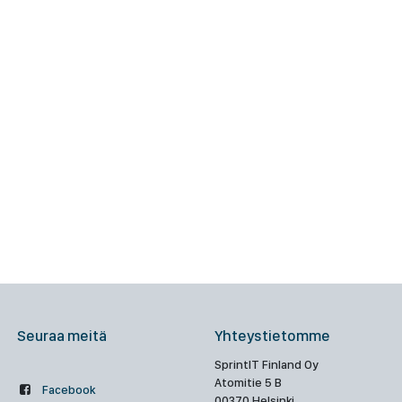
Seuraa meitä
Yhteystietomme
SprintIT Finland Oy
Atomitie 5 B
Facebook
00370 Helsinki