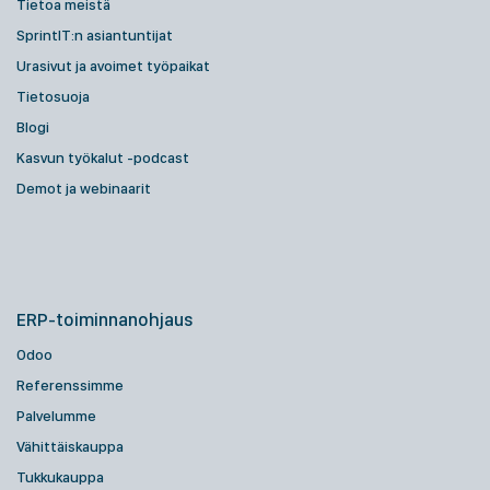
Tietoa meistä
SprintIT:n asiantuntijat
Urasivut ja avoimet työpaikat
Tietosuoja
Blogi
Kasvun työkalut -podcast
Demot ja webinaarit
ERP-toiminnanohjaus
Odoo
Referenssimme
Palvelumme
Vähittäiskauppa
Tukkukauppa