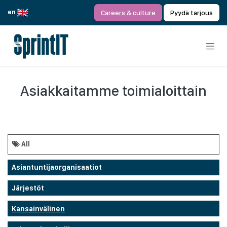
Siirry sisältöön
en
Careers & culture
Pyydä tarjous
Asiakkaitamme toimialoittain
All
Asiantuntijaorganisaatiot
Järjestöt
Kansainvälinen