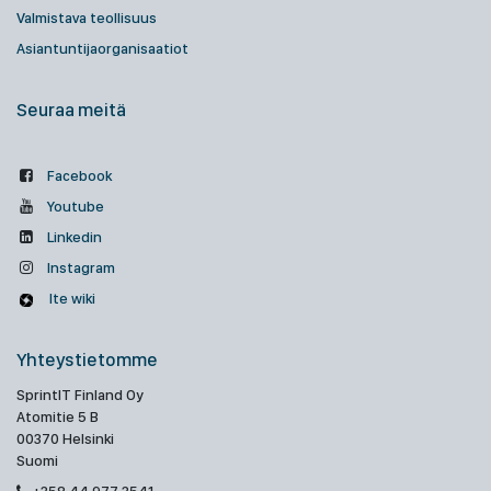
Valmistava teollisuus
Asiantuntijaorganisaatiot
Seuraa meitä
Facebook
Youtube
Linkedin
Instagram
Ite wiki
Yhteystietomme
SprintIT Finland Oy
Atomitie 5 B
00370 Helsinki
Suomi