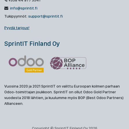
+358 44 977 3541
info@sprintit.fi
Tukipyynnöt:
support@sprintit.fi
Pyydä tarjous!
SprintIT Finland Oy
Vuosina 2020 ja 2021 SprintIT on valittu Euroopan kolmen parhaan
Odoo-toimittajan joukkoon. SprintIT on ollut Odoo Gold Partner
vuodesta 2018 lähtien, ja kuulumme myös BOP (Best Odoo Partners)
Allianceen.
Copyright © SprintIT Finland Oy 2026