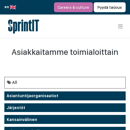
Siirry sisältöön
en
Careers & culture
Pyydä tarjous
Asiakkaitamme toimialoittain
All
Asiantuntijaorganisaatiot
Järjestöt
Kansainvälinen