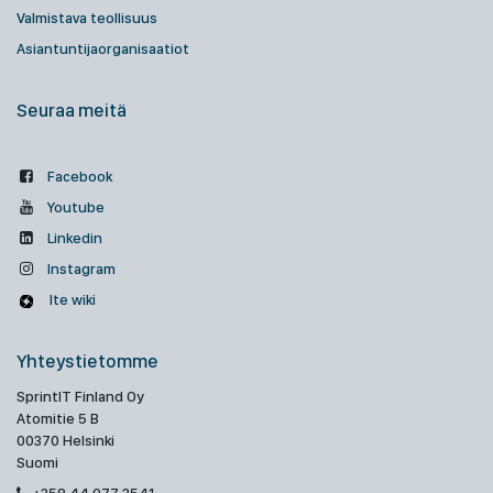
Valmistava teollisuus
Asiantuntijaorganisaatiot
Seuraa meitä
Facebook
Youtube
Linkedin
Instagram
Ite wiki
Yhteystietomme
SprintIT Finland Oy
Atomitie 5 B
00370 Helsinki
Suomi