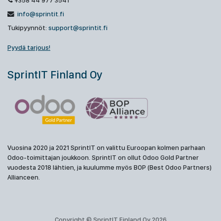
+358 44 977 3541
info@sprintit.fi
Tukipyynnöt:
support@sprintit.fi
Pyydä tarjous!
SprintIT Finland Oy
Vuosina 2020 ja 2021 SprintIT on valittu Euroopan kolmen parhaan
Odoo-toimittajan joukkoon. SprintIT on ollut Odoo Gold Partner
vuodesta 2018 lähtien, ja kuulumme myös BOP (Best Odoo Partners)
Allianceen.
Copyright © SprintIT Finland Oy 2026