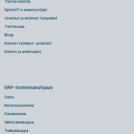
Tietoa meistä
SprintIT:n asiantuntijat
Urasivut ja avoimet työpaikat
Tietosuoja
Blogi
Kasvun työkalut -podcast
Demot ja webinaarit
ERP-toiminnanohjaus
Odoo
Referenssimme
Palvelumme
Vähittäiskauppa
Tukkukauppa