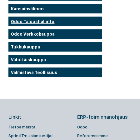
Kansainvälinen
Odoo Taloushallinto
Odoo Verkkokauppa
Tukkukauppa
Vähittäiskauppa
Valmistava Teollisuus
Linkit
ERP-toiminnanohjaus
Tietoa meistä
Odoo
SprintIT:n asiantuntijat
Referenssimme