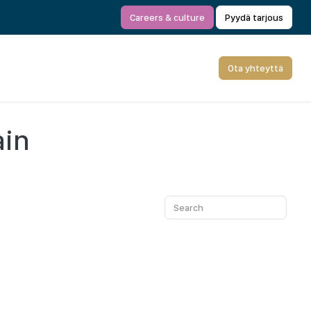
Careers & culture
Pyydä tarjous
Ota yhteyttä
ain