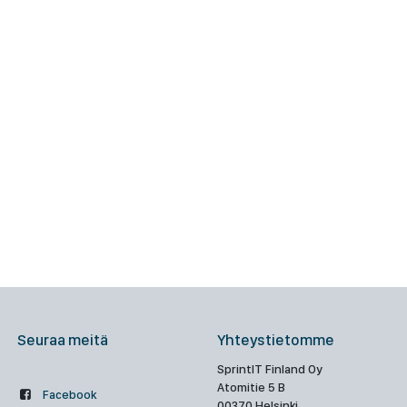
Seuraa meitä
Yhteystietomme
SprintIT Finland Oy
Atomitie 5 B
Facebook
00370 Helsinki