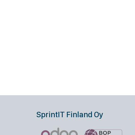
SprintIT Finland Oy